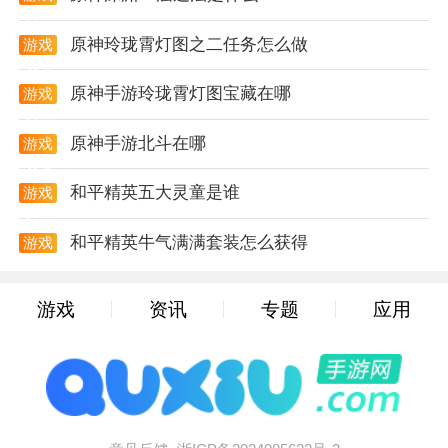
1. 熟悉地图：在多人对战中，熟悉地图是非常重要的，
攻略
玩家需要了解地图的布局和关键点位，以便更好地制定
原神玲珑霄灯图之二任务怎么做
游戏
攻略
战术和防守策略。
原神手游玲珑霄灯图宝藏在哪
游戏
2. 合理选择武器：根据任务需求和个人喜好选择合适的
攻略
武器，不同的武器有不同的射击效果和战术用途。
原神手游北斗在哪
游戏
攻略
3. 保持冷静：在游戏中，保持冷静是非常重要的，不要
和平精英五大灵童是谁
游戏
因为一时的冲动而暴露自己的位置，要学会利用掩体和
攻略
障碍物来保护自己。
和平精英牛气满满套装怎么获得
游戏
攻略
新手入门
游戏
资讯
专题
应用
1. 掌握基本操作：新手玩家需要先掌握游戏的基本操
作，包括移动、射击、换弹等。
2. 练习射击技巧：通过不断练习射击技巧，提高自己的
射击准确度和反应速度。