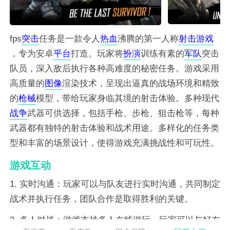
fps
突击
任务是一款令人
热血
沸腾的第一人称
射击
游戏
，专为安卓
平台
打造。玩家将
扮演
训练有素的
军队
突击
队员，深入敌后执行各种高难度的秘密任务。游戏采用
高质量的
图像
渲染技术，呈现出逼真的战场环境和精致
的
枪械
模型，带给玩家身临其境的射击体验。多种现代
战争
武器可供选择，包括手枪、步枪、狙击枪等，每种
武器都有独特的射击体验和战术用途。多样化的任务类
型和丰富的场景设计，使得游戏充满挑战性和可玩性。
游戏互动
1. 实时沟通：玩家可以与队友进行实时沟通，共同制定
战术并执行任务，团队合作是取得胜利的关键。
2. 多人对战：游戏支持多人在线游玩，玩家可以与好友