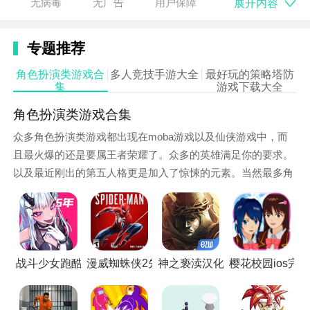
展开内容
无病毒
无广告
用户保障
组队进行游戏，增加了游戏的社交互动性和趣味性。
3. 竞技比拼：游戏设有多种竞技模式，玩家可以在这些
专题推荐
模式中与其他玩家一较高下，展现自己的射击技巧和战
角色扮演类游戏合
多人竞技手游大全
最好玩的策略塔防
术水平。
集
游戏下载大全
4. 奖励系统：完成任务和挑战可以获得丰富的奖励，包
角色扮演类游戏合集
括武器、装备和游戏币等，这些奖励可以提升玩家的战
众多角色扮演类游戏都出现在moba游戏以及仙侠游戏中，而
斗能力。
且最火爆的还是要属王者荣耀了。众多的英雄满足你的要求。
以及最近刚出的第五人格更是加入了惊悚的元素。当然最多角
色扮演的游戏就要属仙侠类游戏。从简洁的画面到3D高清的逼
真场景画质。在这个合集中都能体验到不同的游戏画质以及不
同角色玩法。还提供众多的版本下载，以及游戏的玩法攻略
哦，快和你的小伙伴一起来体验一下吧！
战斗少女跑酷测试版
漫威蜘蛛侠2先行服
神之亵渎汉化版
樱花校园ios完