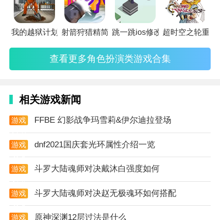
游戏特性
我的越狱计划官方版
射箭狩猎精简版
跳一跳ios修改版
超时空之轮重制
1. 逼真画面：游戏采用先进的图形技术，打造出逼真的
战场环境和细腻的枪械模型，为玩家带来视觉上的享
查看更多角色扮演类游戏合集
受。
2. 多样化武器：游戏提供了多种现代战争武器供玩家选
相关游戏新闻
择，每种武器都有独特的射击体验和战术用途。
FFBE 幻影战争玛雪莉&伊尔迪拉登场
游戏
3. 紧张氛围：游戏中的战斗场景设计紧凑且充满挑战，
资讯
恐怖分子的存在让玩家时刻保持紧张状态。
dnf2021国庆套光环属性介绍一览
游戏
攻略
4. 任务多样：游戏设有多种不同类型的任务，包括解救
斗罗大陆魂师对决戴沐白强度如何
游戏
人质、摧毁敌方设施等，每种任务都有不同的挑战和奖
攻略
励。
斗罗大陆魂师对决赵无极魂环如何搭配
游戏
攻略
玩法解析
原神深渊12层过法是什么
游戏