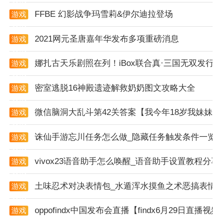
1. 新增功能：不断推出新功能，如一键挪车、学法减分
FFBE 幻影战争玛雪莉&伊尔迪拉登场
游戏
资讯
等，提升用户体验。
2021网元圣唐嘉年华发布多项重磅消息
游戏
2. 优化界面：对软件界面进行优化，使其更加简洁明
资讯
娜扎古天乐剧照在列！iBox联合真·三国无双发行国
了，操作更加便捷。
游戏
资讯
3. 加强安全：提升软件的安全性，保护用户隐私和数据
密室逃脱16神殿遗迹解救奶奶图文攻略大全
游戏
资讯
安全。
微信脑洞大乱斗第42关答案【我今年18岁我妹妹
游戏
app解析
资讯
诛仙手游忘川任务怎么做_隐藏任务触发条件一览
1. 服务范围：服务对象为全国机动车车主、驾驶人等广
游戏
资讯
大用户，提供便捷的在线服务。
vivox23语音助手怎么唤醒_语音助手设置教程分享
游戏
资讯
2. 功能全面：涵盖了交通违法处理、车辆事务办理、驾
土味忍术对决表情包_水遁浑水摸鱼之术恶搞表情
游戏
考学习考试、实时交通信息查询等功能。
资讯
3. 异地办理：支持异地办理车管手续，破除地域限制，
oppofindx中国发布会直播【findx6月29日直播视
游戏
资讯
方便用户。