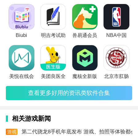
些事，那么接下来小编就给大家推荐几款不错的手机资讯阅读
软件吧，时刻给自己充充电。
Biubi
明吉考试助
兽易通会员
NBA中国
美悦在线会
美团良医全
魔核全新版
北京市肛肠
查看更多好用的资讯类软件合集
相关游戏新闻
第二代骁龙8手机年底发布 游戏、拍照等体验都会
游戏
软件改进
资讯