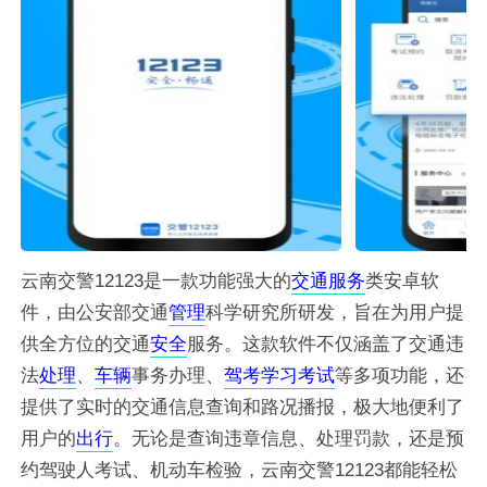
云南交警12123是一款功能强大的
交通
服务
类安卓软
件，由公安部交通
管理
科学研究所研发，旨在为用户提
供全方位的交通
安全
服务。这款软件不仅涵盖了交通违
法
处理
、
车辆
事务办理、
驾考
学习
考试
等多项功能，还
提供了实时的交通信息查询和路况播报，极大地便利了
用户的
出行
。无论是查询违章信息、处理罚款，还是预
约驾驶人考试、机动车检验，云南交警12123都能轻松