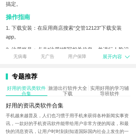
搞定。
操作指南
1. 下载安装：在应用商店搜索“交管12123”下载安装
app。
2. 注册账号：点击“注册”填写相关信息，并进行人脸识
展开内容
无病毒
无广告
用户保障
别实人认证，完成注册。
3. 登录软件：使用注册的用户名和密码登录软件，进入
专题推荐
首页后点击“更多”，在业务中心选择需要办理的业务类
好用的资讯类软件
旅游出行软件大全
实用好用的学习辅
型。
合集
下载
导班软件
4. 办理业务：根据业务类型，按照软件提示填写相关信
好用的资讯类软件合集
息，上传必要的证明材料，完成业务办理。
手机越来越普及，人们也习惯于用手机来获得各种新闻实事资
5. 查询进度：通过首页的“网办进度”功能，随时查看业
讯，一款好的手机资讯软件能带给用户非常方便的阅读，和最
务办理进度。
快的消息资讯，让用户时时刻刻知道国际国内社会上发生的一