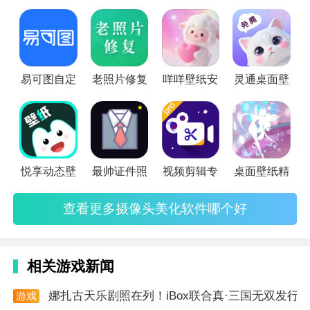
美颜、磨皮、文字、表情，特效等等，下面就给大家推荐几款
摄像头美化软件。
易可图自定
老照片修复
咩咩壁纸安
灵通桌面壁
悦享动态壁
最帅证件照
视频剪辑专
桌面壁纸精
查看更多摄像头美化软件哪个好
相关游戏新闻
娜扎古天乐剧照在列！iBox联合真·三国无双发行国
游戏
资讯