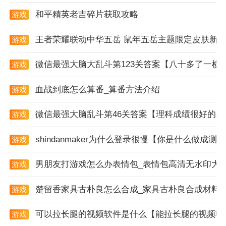
和平精英老吉碎片获取攻略
游戏
资讯
王者荣耀联动中华五岳 鼠年五岳主题限定皮肤新
游戏
软件特色
资讯
1. 聚集地：二胡之家是中国二胡爱好者的聚集地，发扬
微信最强大脑大乱斗第123关答案【八十多了一横
游戏
资讯
中国传统文化。
血战到底怎么算番_算番方法介绍
游戏
2. 名师课堂：提供名师在线教学，为用户带来最详细全
资讯
面的二胡知识介绍与学习。
微信最强大脑乱斗第46关答案【理科成绩很好的小
游戏
资讯
3. 互动平台：用户可以在论坛内书写日志，交流心得，
shindanmaker为什么登录很慢【你是什么做成测
游戏
交友互动。
资讯
男朋友打游戏怎么办表情包_表情包高清无水印大
游戏
4. 优秀作品秀：展示二胡爱好者的各类优秀作品，让用
资讯
户沉醉在二胡的世界中。
楚留香家具古朴良怎么合成_家具古朴良合成材料
游戏
资讯
操作方法
可以拉长腿的视频软件是什么【能拉长腿的视频软
游戏
1. 下载安装：在应用商店搜索“二胡之家”并下载安装。
资讯