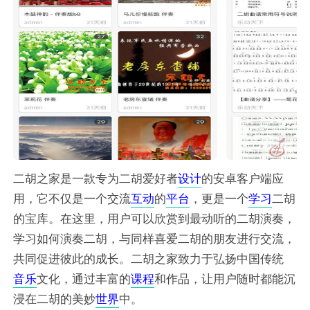
二胡之家是一款专为二胡爱好者
设计
的安卓客户端应
用，它不仅是一个交流
互动
的
平台
，更是一个
学习
二胡
的宝库。在这里，用户可以欣赏到最动听的二胡演奏，
学习如何演奏二胡，与同样喜爱二胡的朋友进行交流，
共同促进彼此的成长。二胡之家致力于弘扬中国传统
音乐
文化，通过丰富的
课程
和作品，让用户随时都能沉
浸在二胡的美妙
世界
中。