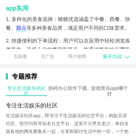
app实用
1. 多样化的美食选择：晓晓优选涵盖了中餐、西餐、快
餐、
甜点
等多种美食品类，满足用户不同的口味需求。
2. 快捷便利的下单流程：用户可以在应用中轻松浏览各
类美食，选择心仪的餐厅和菜品，并通过简单的步骤完
展开内容
无病毒
无广告
用户保障
成订单，享受快速便捷的外卖服务。
3. 个性化的推荐服务：根据用户的消费记录和口味偏
专题推荐
好，晓晓优选提供个性化的商家和美食推荐，帮助用户
专注生活娱乐的社
协同办公软件下载
游戏资讯app哪个
更快找到感兴趣的内容。
区
好
专注生活娱乐的社区
生活娱乐社区app，即专注于生活娱乐的社交平台，例如天涯
社区、悟空问答等知名社交平台。这里不分男女老少，来自全
国各地的网友聚集在一起，分享和探讨生活中的一切，一个热