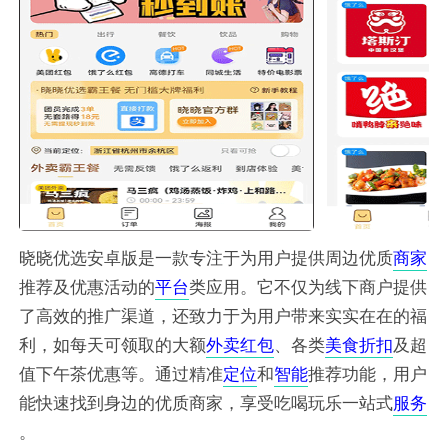
晓晓优选安卓版是一款专注于为用户提供周边优质
商家
推荐及优惠活动的
平台
类应用。它不仅为线下商户提供
了高效的推广渠道，还致力于为用户带来实实在在的福
利，如每天可领取的大额
外卖
红包
、各类
美食
折扣
及超
值下午茶优惠等。通过精准
定位
和
智能
推荐功能，用户
能快速找到身边的优质商家，享受吃喝玩乐一站式
服务
。