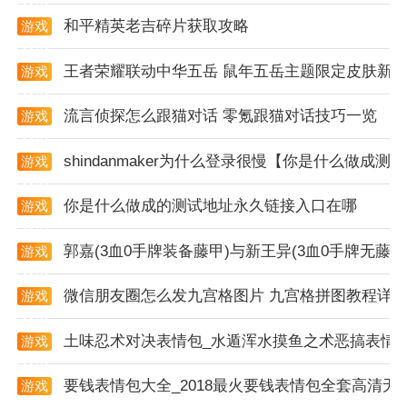
app说明
和平精英老吉碎片获取攻略
游戏
资讯
1. 界面简洁直观：应用主界面采用分类清晰的设计风
王者荣耀联动中华五岳 鼠年五岳主题限定皮肤新
游戏
格，用户可以轻松上手，快速找到所需功能。
资讯
2. 实时更新信息：所有商家的优惠活动都会及时同步到
流言侦探怎么跟猫对话 零氪跟猫对话技巧一览
游戏
资讯
平台，确保用户获取最新资讯。
shindanmaker为什么登录很慢【你是什么做成测
游戏
3. 安全可靠的支付与配送：支持多种支付方式，并与多
资讯
家知名餐饮配送服务合作，确保用户的外卖能够安全可
你是什么做成的测试地址永久链接入口在哪
游戏
资讯
靠地送达。
郭嘉(3血0手牌装备藤甲)与新王异(3血0手牌无
游戏
资讯
软件亮点
微信朋友圈怎么发九宫格图片 九宫格拼图教程详
游戏
1. 外卖红包天天领：用户每天都能在晓晓优选中领取大
资讯
额外卖红包，直接用于主流外卖平台消费，省钱又方
土味忍术对决表情包_水遁浑水摸鱼之术恶搞表情
游戏
便。
资讯
要钱表情包大全_2018最火要钱表情包全套高清无
游戏
2. 周边好店一键找：基于地理位置，晓晓优选能够智能
资讯