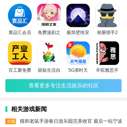
门的话题就可以吸引众多的网友，你可以抒发自己的看法，更
能够聆听别人的见解。在这样的生活娱乐社区，你不仅可以随
时随地与他人交流见解，还可以结交天南地北的有识之士，更
能从中增长见识。生活娱乐社区app有哪些？生活娱乐社区app
寰品汇会员
免费漫剧之
极简壁纸安
相册猎手2
哪个火？小编精
百工聚免费
袋鼠生活自
5G准时天
羊驼雅思手
查看更多专注生活娱乐的社区
相关游戏新闻
猫和老鼠手游春日游乐园完美收官 最后一站宁波
游戏
资讯