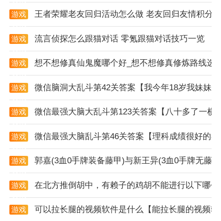
过新手教程了解如何控制战车移动和释放技能。
王者荣耀老友回归活动怎么做 老友回归友情积分
游戏
资讯
2. 优先升级火力：在游戏初期，玩家应该优先升级战车
流言侦探怎么跟猫对话 零氪跟猫对话技巧一览
游戏
的火力属性，提高攻击力，以便更快地消灭敌人。
资讯
想不想修真仙鬼魔哪个好_想不想修真修炼路线选
游戏
3. 捡取掉落物品：在战斗中，杀死敌人后会掉落一些物
资讯
品，玩家需要尽可能捡取，这些物品往往能提供强大的
微信脑洞大乱斗第42关答案【我今年18岁我妹妹
游戏
资讯
武器和技能。
微信最强大脑大乱斗第123关答案【八十多了一横
游戏
4. 解锁新战车：通过挑战模式和完成任务，解锁更多战
资讯
车，提升战斗力。
微信最强大脑乱斗第46关答案【理科成绩很好的小
游戏
资讯
5. 参与活动：积极参与游戏内的各种活动，获取丰厚奖
郭嘉(3血0手牌装备藤甲)与新王异(3血0手牌无
游戏
励，加速战车和武器的升级。
资讯
在北方推倒胡中，有赖子的鸡胡不能进行以下哪个
游戏
游戏优势
资讯
1. 科幻场景：游戏场景包括火星、木星、冥王星等众多
可以拉长腿的视频软件是什么【能拉长腿的视频软
游戏
资讯
行星，逼真现实，为玩家带来沉浸式的太空冒险体验。