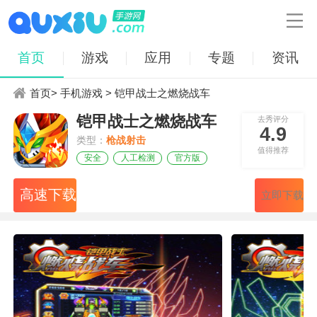

首页
游戏
应用
专题
资讯
首页
>
手机游戏
> 铠甲战士之燃烧战车
铠甲战士之燃烧战车
去秀评分
4.9
类型：
枪战射击
值得推荐
安全
人工检测
官方版
高速下载
立即下载