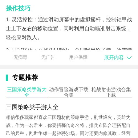
操作技巧
1. 灵活操控：通过滑动屏幕中的虚拟摇杆，控制铠甲战
士上下左右的移动位置，同时利用自动瞄准射击系统，
轻松应对敌人。
2. 技能释放：在战斗过程中，合理利用原子弹、冰霜弹
展开内容
无病毒
无广告
用户保障
等技能，对敌人造成范围伤害或控制效果。
3. 躲避攻击：注意敌人的攻击模式，及时躲避弹幕和特
专题推荐
殊技能，确保战车安全。
三国策略类手游大
动作冒险游戏下载
枪战射击游戏合集
4. 守护女神：在守护女神关卡中，优先保护女神不被击
全
合集
下载
杀，同时利用女神的增益效果，提升战车战斗力。
三国策略类手游大全
5. 持续战斗：保持连续战斗状态，利用暴走模式等增益
相信很多玩家都喜欢三国题材的策略手游，乱世烽火，英雄为
效果，快速消灭敌人。
战，作为一名君主，你要招募传奇名将，排兵布阵合理搭配自
己的兵种，乱世争雄一起驰骋沙场。同时还要内修其政，经营