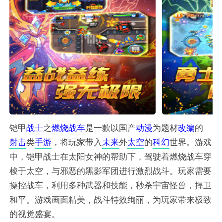
铠甲
战士
之
燃烧
战车
是一款以国产
动漫
为题材
改编
的
射击
类
手游
，将玩家带入
未来
外
太空
的
科幻
世界。游戏
中，铠甲战士在太阳女神的帮助下，驾驶着燃烧战车穿
梭于太空，与邪恶的黑影军团进行激烈战斗。玩家需要
操控战车，利用多种武器和技能，秒杀宇宙怪兽，捍卫
和平。游戏画面精美，战斗特效绚丽，为玩家带来极致
的视觉盛宴。