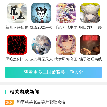
你的城池，深度的策略会让您绞尽脑汁，下面小编就给你推荐
一些好玩的三国策略类手游，喜欢的不要错过。
新凡人修仙传正版
饥荒2025手机官方版
千恋万花中文官方版
明日方舟：终末
黑暗之剑：艾恩之光中文版
从此再无天人书碎梦篇单机版
病娇即坏高画质版
骗子酒吧离线版
查看更多三国策略类手游大全
相关游戏新闻
新手攻略
和平精英老吉碎片获取攻略
游戏
1. 熟悉操作：新手玩家需要先熟悉游戏的操作方式，通
资讯