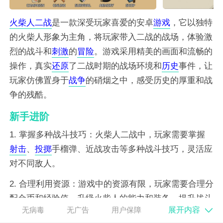
火柴人
二战
是一款深受玩家喜爱的安卓
游戏
，它以独特
的火柴人形象为主角，将玩家带入二战的战场，体验激
烈的战斗和
刺激
的
冒险
。游戏采用精美的画面和流畅的
操作，真实
还原
了二战时期的战场环境和
历史
事件，让
玩家仿佛置身于
战争
的硝烟之中，感受历史的厚重和战
争的残酷。
新手进阶
1. 掌握多种战斗技巧：火柴人二战中，玩家需要掌握
射击
、
投掷
手榴弹、近战攻击等多种战斗技巧，灵活应
对不同敌人。
2. 合理利用资源：游戏中的资源有限，玩家需要合理分
配金币和经验值，升级火柴人的能力和装备，提升战斗
展开内容
无病毒
无广告
用户保障
力。