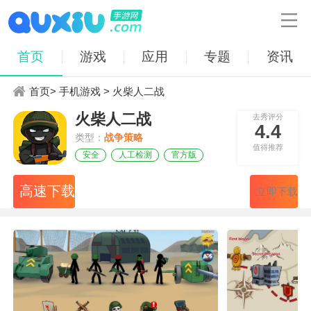

首页
游戏
应用
专题
资讯
首页
>
手机游戏
> 火柴人二战
火柴人二战
去秀评分
4.4
类型：
战争策略
值得推荐
安全
人工检测
官方版
高速下载
立即下载