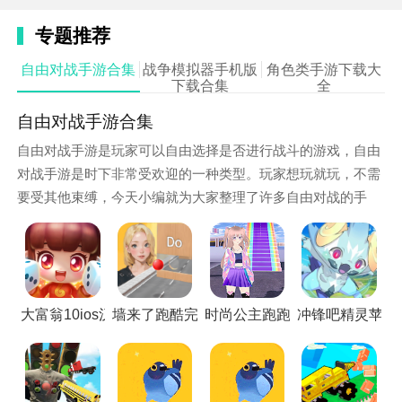
3. 熟悉关卡特点：每个关卡都有不同的挑战和难度，玩
专题推荐
家需要熟悉关卡特点，制定合适的战术和策略。
自由对战手游合集
战争模拟器手机版
角色类手游下载大
4. 解锁新角色和装备：通过完成任务和挑战，玩家可以
下载合集
全
解锁新的火柴人角色和特殊装备，增加游戏的多样性和
自由对战手游合集
趣味性。
自由对战手游是玩家可以自由选择是否进行战斗的游戏，自由
5. 参与在线对战：游戏支持在线多人模式，玩家可以与
对战手游是时下非常受欢迎的一种类型。玩家想玩就玩，不需
全球玩家组队或对抗，体验团队合作的乐趣。
要受其他束缚，今天小编就为大家整理了许多自由对战的手
游，让你畅想手机对战的乐趣，还在等什么，感兴趣就来游戏
堡下载吧！
大富翁10ios汉化版
墙来了跑酷完整版
时尚公主跑跑跑移植版
冲锋吧精灵苹果