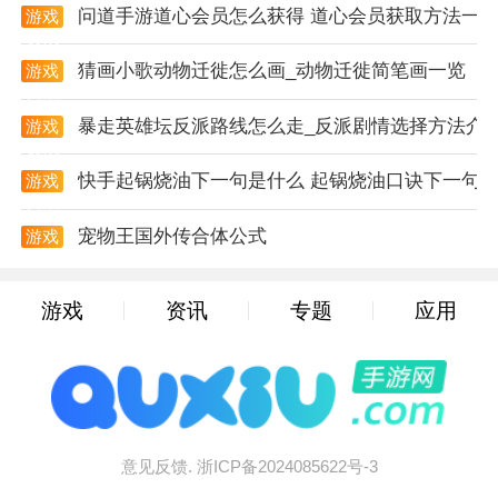
问道手游道心会员怎么获得 道心会员获取方法一
新手入门
游戏
资讯
1. 下载并安装游戏：玩家可以在应用商店或游戏官网下
猜画小歌动物迁徙怎么画_动物迁徙简笔画一览
游戏
载火柴人二战游戏，并按照提示进行安装。
资讯
暴走英雄坛反派路线怎么走_反派剧情选择方法介
游戏
2. 创建角色：进入游戏后，玩家需要创建自己的火柴人
资讯
角色，并选择初始装备和武器。
快手起锅烧油下一句是什么 起锅烧油口诀下一句
游戏
资讯
3. 熟悉操作界面：玩家需要熟悉游戏操作界面，了解各
宠物王国外传合体公式
游戏
个按钮的功能和用途。
资讯
4. 开始任务：选择关卡和任务后，玩家需要控制火柴人
游戏
资讯
专题
应用
进行战斗，完成各种任务和挑战。
5. 升级和装备：通过完成任务和挑战，玩家可以获得金
币和经验值，用于升级火柴人的能力和装备。
新手指南
意见反馈.
浙ICP备2024085622号-3
1. 观察敌人：在战斗中，玩家需要时刻观察敌人的动向