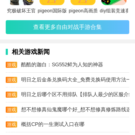
游戏特点
究极破坏王官方版
pigeon国际版
pigeon高画质版
diy组装竞速赛
1. 火柴人主题：火柴人形象简洁明了，动作流畅，给玩
家带来全新的游戏体验。
查看更多自由对战手游合集
2. 二战背景：游戏真实还原了二战时期的战场环境和历
史事件，让玩家仿佛置身于真实的战场之中。
相关游戏新闻
3. 丰富的关卡和任务：多个精心设计的关卡和任务，每
酷酷的迦白：SG552鲜为人知的神器
游戏
个关卡都有不同的挑战和难度，增加了游戏的可玩性和
资讯
挑战性。
明日之后金条兑换码大全_免费兑换码使用方法一
游戏
资讯
4. 多样化的武器装备：游戏提供了多种二战时期的武器
明日之后哪个区不用排队【排队人最少的区服介绍
游戏
和装备供玩家选择，每种武器都有其独特的特点和使用
资讯
方法。
想不想修真仙鬼魔哪个好_想不想修真修炼路线选
游戏
资讯
5. 角色与技能升级：玩家可以通过完成任务和挑战，解
概括CP的一生测试入口在哪
游戏
锁新的火柴人角色和特殊技能，提升战斗力。
资讯