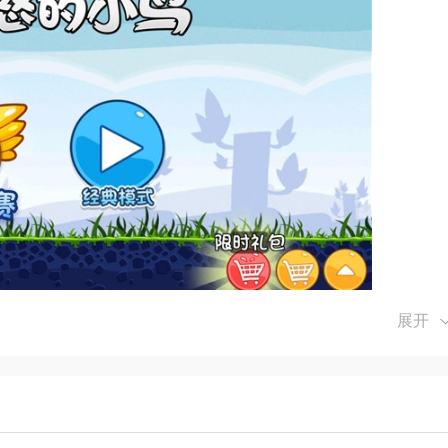
展开
去攻击绿猪的堡垒。
、爆炸、分裂等。
杂的挑战关卡，每一关都充满了惊喜和挑战。