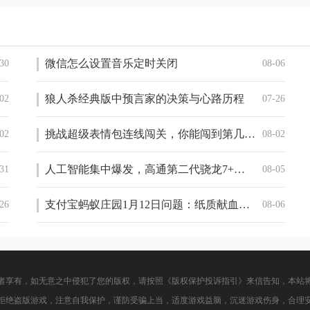
微信怎么设置音乐定时关闭
30
08-06
狼人杀经典版中预言家的决策与心路历程
02
07-26
挑战超级表情包连线闯关，你能闯到第几关?
02
08-02
人工智能集中爆发，高通第二代骁龙7+如何赋能终端侧AI？
31
08-05
支付宝蚂蚁庄园1月12日问题：纸质献血证不好携带，有电子献血证吗
26
08-06
者享有，如无意之中侵犯了您的版权，请按照《版权保护投诉指引》来信告知，本站
拒绝盗版游戏，注意自我保护，谨防受骗上当，适度游戏益脑，沉迷游戏伤身，合理