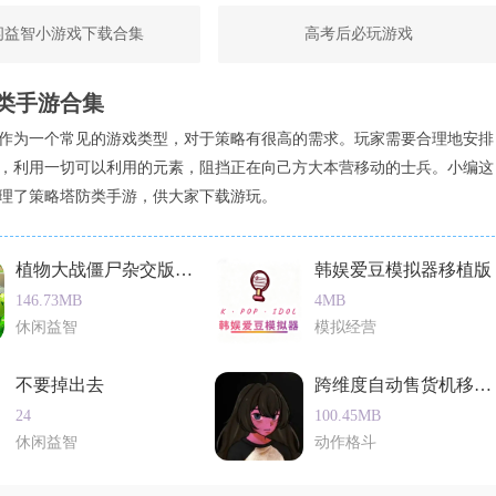
闲益智小游戏下载合集
高考后必玩游戏
的游戏成绩和心得分享给好友。
赞、评论等。
类手游合集
在全球玩家中的排名。
作为一个常见的游戏类型，对于策略有很高的需求。玩家需要合理地安排
，利用一切可以利用的元素，阻挡正在向己方大本营移动的士兵。小编这
奖励。
理了策略塔防类手游，供大家下载游玩。
的画面和丰富的关卡设计，赢得了广大玩家的喜爱。游戏不仅考
植物大战僵尸杂交版ios去更新版
韩娱爱豆模拟器移植版
和成就。同时，游戏还不断更新和完善，为玩家带来更加丰富的
146.73MB
4MB
找到适合自己的乐趣和挑战。总之，愤怒的小鸟蛋饼来袭是一款
休闲益智
模拟经营
不要掉出去
跨维度自动售货机移植版
24
100.45MB
休闲益智
动作格斗