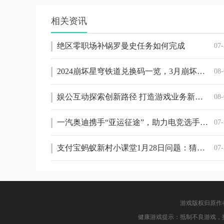
相关资讯
绝区零职场补锅罗曼史任务如何完成
07-
2024崩坏星穹铁道兑换码一览，3月崩坏星穹铁道兑换码分享
08-
娱公互动探索创新路径 打造游戏业务新亮点
08-
一汽奥迪携手“亚运征途”，助力电竞选手A到底
07-
支付宝蚂蚁新村小课堂1月28日问题：猜一猜：古人在年后复工时，也会发放“开工红包”吗
07-
游戏版权归原作
健康游戏提示：抵制不良游戏，