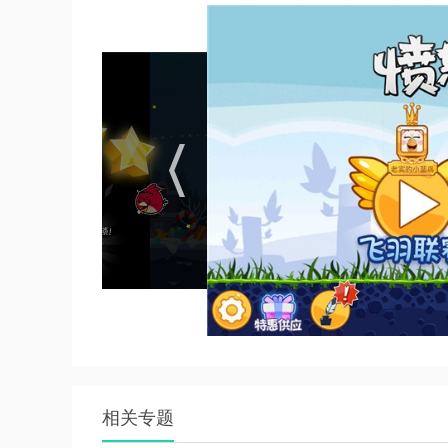
玩家反馈
1. 玩家们普遍认为游戏画面精美，色彩鲜艳，
2. 游戏的玩法有趣且富有挑战性，让玩家在轻
3. 玩家们对游戏中新增的道具鸟和技能表示赞
4. 一些玩家建议增加更多关卡和场景，以满足他
5. 还有玩家希望游戏能够增加更多的社交互动
游戏讲解
1. 在游戏开始前，玩家需要熟悉每种小鸟的技能
2. 合理利用游戏中的道具，如炸弹、加速器等
3. 玩家需要注重策略的运用，根据关卡特点和
4. 在游戏中，玩家可以通过收集金币和宝石来解
相关专题
5. 游戏还提供了多种成就和任务，鼓励玩家不断