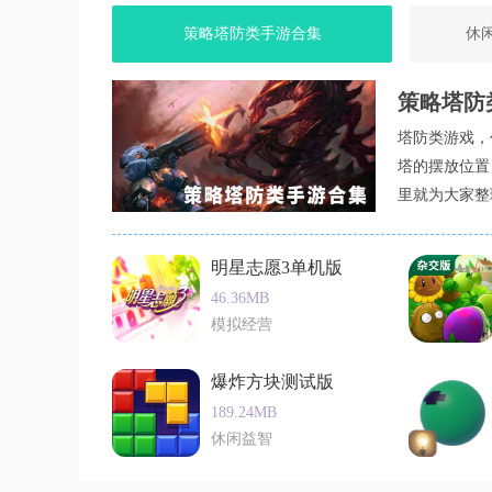
游戏互动
策略塔防类手游合集
休
1. 游戏支持玩家之间的分享功能，可以将自己
2. 玩家可以在游戏中与其他玩家进行互动，如点
策略塔防
3. 游戏还提供了排行榜功能，玩家可以查看自己
塔防类游戏，
塔的摆放位置
4. 玩家可以通过参与游戏内的活动，赢取丰厚的
里就为大家整
游戏测评
愤怒的小鸟蛋饼来袭以其独特的游戏玩法、精美
明星志愿3单机版
验玩家的智慧和策略，还提供了多种有趣的挑战
46.36MB
游戏体验。无论是新手还是老手，都能在游戏中
模拟经营
值得一试的休闲益智游戏。
爆炸方块测试版
189.24MB
休闲益智