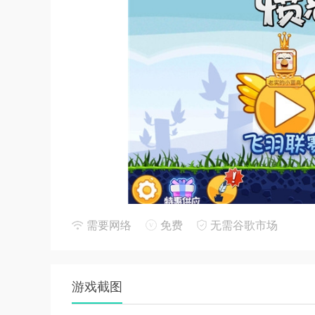
游戏玩法
需要网络
免费
无需谷歌市场
1. 玩家需要选择合适的小鸟，通过弹弓发射它们
2. 每种小鸟都有独特的技能和攻击方式，如加速
游戏截图
3. 游戏关卡丰富多样，从简单的入门关卡到复