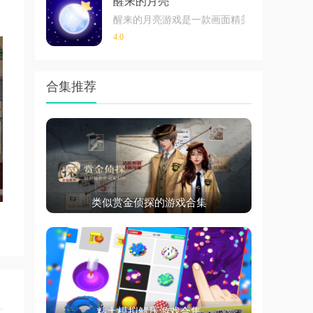
醒来的月亮
醒来的月亮游戏是一款画面精美，场景设计有
4.0
合集推荐
类似赏金侦探的游戏合集
粘土模拟解压游戏合集