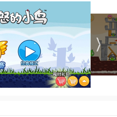
为玩家带来了极致的视觉享受。
松愉快的氛围中度过愉快的时光。
赏，认为这些新元素为游戏增添了更多乐趣。
们的游戏需求。
功能，如好友对战、排行榜等。
和攻击方式。
，可以帮助玩家顺利通关。
小鸟技能，制定合适的攻击计划。
锁新的小鸟和道具。
挑战自我。