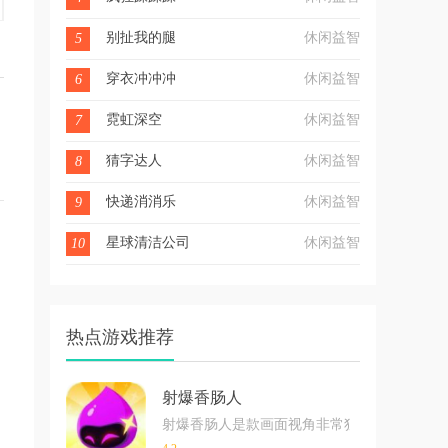
别扯我的腿
休闲益智
5
穿衣冲冲冲
休闲益智
6
霓虹深空
休闲益智
7
猜字达人
休闲益智
8
快递消消乐
休闲益智
9
星球清洁公司
休闲益智
10
热点游戏推荐
射爆香肠人
射爆香肠人是款画面视角非常独特的休闲闯关