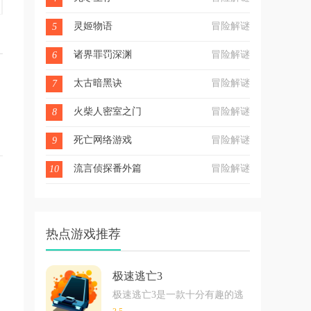
灵姬物语
冒险解谜
5
诸界罪罚深渊
冒险解谜
6
太古暗黑诀
冒险解谜
7
火柴人密室之门
冒险解谜
8
死亡网络游戏
冒险解谜
9
流言侦探番外篇
冒险解谜
10
热点游戏推荐
极速逃亡3
极速逃亡3是一款十分有趣的逃脱类游戏，在