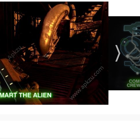
困扰，增加生存机会。
战和任务，保证了游戏的多样性和可玩性。
要时刻保持警惕。
形，双方会在屏幕上以圆点的形式分别标记出来。
，有时需要利用个别船员作为诱饵来保全大局。
托波尔空间站事故幸存者，是游戏的主角。
要指示他们躲避异形的追杀，确保他们的安全。
和船员。
清画面，为玩家带来了震撼沉浸的游戏体验。