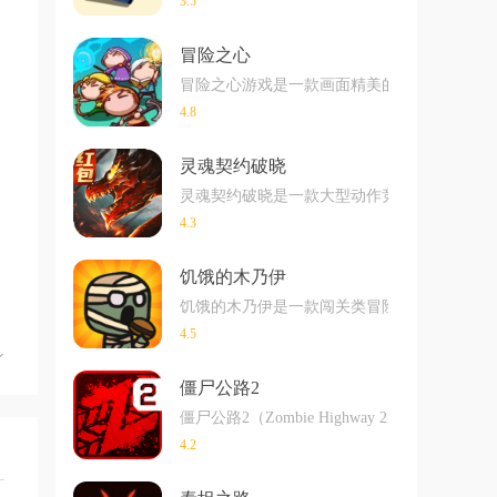
3.5
冒险之心
冒险之心游戏是一款画面精美的卡通冒险游戏，
4.8
灵魂契约破晓
灵魂契约破晓是一款大型动作竞技手游，玩家
4.3
饥饿的木乃伊
饥饿的木乃伊是一款闯关类冒险游戏，整个游
4.5
僵尸公路2
僵尸公路2（Zombie Highway 
4.2