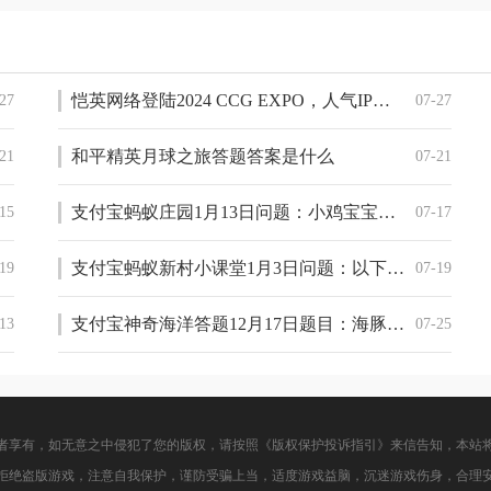
恺英网络登陆2024 CCG EXPO，人气IP与VR新游集体亮相
27
07-27
和平精英月球之旅答题答案是什么
21
07-21
支付宝蚂蚁庄园1月13日问题：小鸡宝宝考考你：非遗手工艺“糖画”跟那种绘画技法更相似
15
07-17
支付宝蚂蚁新村小课堂1月3日问题：以下哪一项属于古代的新闻媒体
19
07-19
支付宝神奇海洋答题12月17日题目：海豚通常从哪里获得身体所需的水
13
07-25
者享有，如无意之中侵犯了您的版权，请按照《版权保护投诉指引》来信告知，本站
拒绝盗版游戏，注意自我保护，谨防受骗上当，适度游戏益脑，沉迷游戏伤身，合理