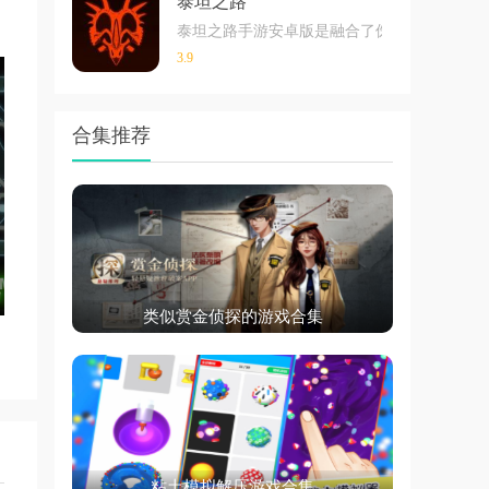
泰坦之路
泰坦之路手游安卓版是融合了侏罗纪时代的恐
3.9
合集推荐
类似赏金侦探的游戏合集
粘土模拟解压游戏合集