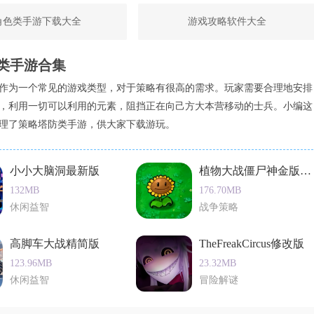
家需要时刻保持警惕，利用地图和手电筒等工具躲避追杀。
角色类手游下载大全
游戏攻略软件大全
，每个关卡都有不同的挑战和任务，同时剧情设计精彩，引人入
类手游合集
作为一个常见的游戏类型，对于策略有很高的需求。玩家需要合理地安排
游，以其紧张刺激的游戏氛围和出色的视觉效果赢得了大量玩家
，利用一切可以利用的元素，阻挡正在向己方大本营移动的士兵。小编这
筒等工具、及时做出决策等方式，玩家可以在游戏中取得不错的
理了策略塔防类手游，供大家下载游玩。
挑战性和乐趣。如果你喜欢生存恐怖类游戏，不妨一试异形断
小小大脑洞最新版
植物大战僵尸神金版国际版
132MB
176.70MB
休闲益智
战争策略
高脚车大战精简版
TheFreakCircus修改版
123.96MB
23.32MB
休闲益智
冒险解谜