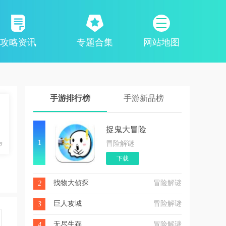
攻略资讯
专题合集
网站地图
手游排行榜
手游新品榜
捉鬼大冒险
1
冒险解谜
下载
找物大侦探
冒险解谜
2
巨人攻城
冒险解谜
3
无尽生存
冒险解谜
4