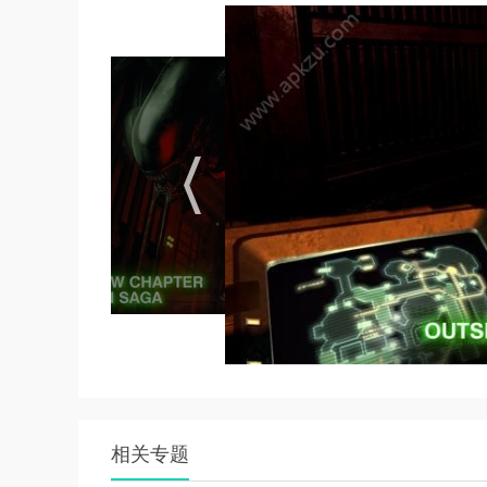
5. 学会利用游戏内的陷阱和障碍物，给异形制造
游戏解析
1. 游戏共有七个关卡，每个关卡都有不同的挑
2. 异形会随机出现，给玩家带来极大的挑战，需
3. 玩家需要借助电脑终端，指示船员们躲避异
4. 游戏过程中，玩家需要接受船员牺牲的设定
角色介绍
1. 阿曼达·雷普利：艾伦·雷普利之女，塞瓦斯
2. 船员们：包括工程师、机组人员等，玩家需
3. 异形：游戏中的敌人，会随机出现并追杀玩家
游戏特色
相关专题
1. 电影级画面制作：游戏拥有精致细腻的3d高