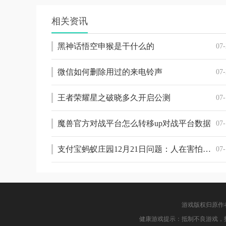
相关资讯
黑神话悟空申猴是干什么的
07-
微信如何删除用过的来电铃声
07-
王者荣耀星之破晓多久开启公测
07-
魔兽官方对战平台怎么转移up对战平台数据
07-
支付宝蚂蚁庄园12月21日问题：人在害怕或受惊吓时会四肢发软，主要是因为
07-
游戏版权归原作
健康游戏提示：抵制不良游戏，