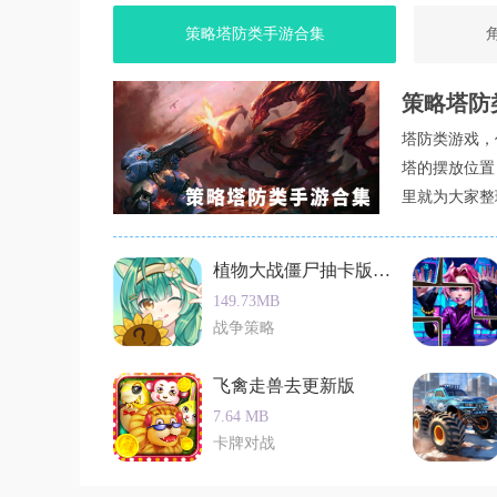
2. 紧张刺激的游戏氛围：异形会随机出现，玩
策略塔防类手游合集
3. 丰富的关卡设计和剧情：游戏共有七个关卡
胜。
策略塔防
小编有话说
塔防类游戏，
异形断电是一款极具挑战性的生存恐怖类安卓手
塔的摆放位置
的喜爱。通过制定有效的策略、利用地图和手电
里就为大家整
成绩。虽然游戏难度较高，但这也增加了游戏的
电，相信你会有不一样的游戏体验。
植物大战僵尸抽卡版重置中文版
149.73MB
战争策略
飞禽走兽去更新版
7.64 MB
卡牌对战