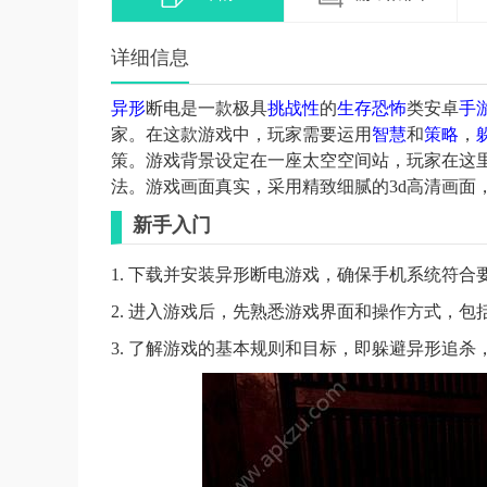
详细信息
异形
断电是一款极具
挑战性
的
生存
恐怖
类安卓
手
家。在这款游戏中，玩家需要运用
智慧
和
策略
，
策。游戏背景设定在一座太空空间站，玩家在这
法。游戏画面真实，采用精致细腻的3d高清画面
新手入门
1. 下载并安装异形断电游戏，确保手机系统符合
2. 进入游戏后，先熟悉游戏界面和操作方式，
3. 了解游戏的基本规则和目标，即躲避异形追