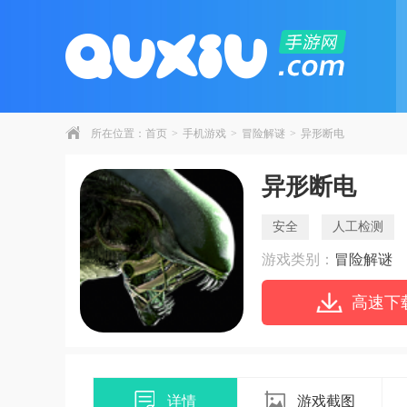
所在位置：
首页
>
手机游戏
>
冒险解谜
>
异形断电
异形断电
安全
人工检测
游戏类别：
冒险解谜
高速下
详情
游戏截图