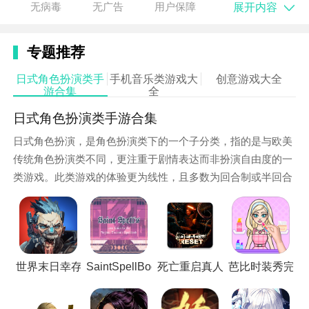
展开内容
无病毒
无广告
用户保障
区。
（由于游戏主要围绕玩家个人创作与分享展开，其他具
专题推荐
体角色设定可能较为简化或根据游戏更新有所变化。）
日式角色扮演类手
手机音乐类游戏大
创意游戏大全
游合集
全
日式角色扮演类手游合集
日式角色扮演，是角色扮演类下的一个子分类，指的是与欧美
传统角色扮演类不同，更注重于剧情表达而非扮演自由度的一
类游戏。此类游戏的体验更为线性，且多数为回合制或半回合
制玩法，在亚洲乃至世界都有很多拥趸。小编这里就为大家整
理了一些日式角色扮演类的手游，以供大家下载游玩。
游戏特性
世界末日幸存者僵尸战争单机版
SaintSpellBook去更新版
死亡重启真人互动存档版
芭比时装秀完整
1.
创新
的游戏概念：asmrartist将asmr（自主感官经络
反应）与艺术创作相结合，为玩家提供了一个全新的放