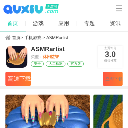

首页
游戏
应用
专题
资讯
首页
>
手机游戏
> ASMRartist
ASMRartist
去秀评分
3.0
类型：
休闲益智
值得推荐
安全
人工检测
官方版
高速下载
立即下载