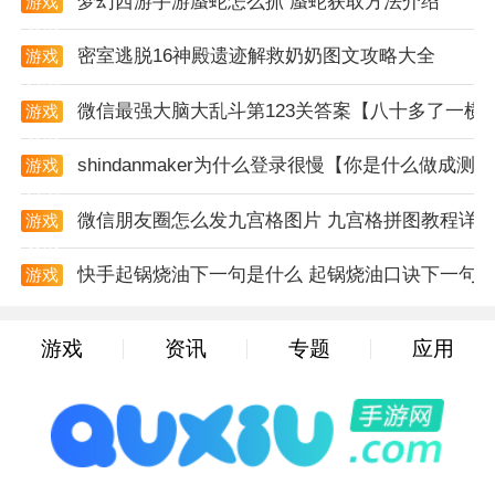
梦幻西游手游蜃蛇怎么抓 蜃蛇获取方法介绍
游戏
资讯
择声音样本、调整音量和节奏，创作个性化的asmr作
密室逃脱16神殿遗迹解救奶奶图文攻略大全
游戏
品。
资讯
游戏玩法
微信最强大脑大乱斗第123关答案【八十多了一横
游戏
资讯
1. 声音创作：玩家可以在游戏内置的声音库中选择喜欢
shindanmaker为什么登录很慢【你是什么做成测
游戏
的声音样本，通过调整音量、节奏等参数，创作出个性
资讯
化的asmr作品。
微信朋友圈怎么发九宫格图片 九宫格拼图教程详
游戏
资讯
2. 分享交流：玩家可以将自己的作品分享到游戏社区
快手起锅烧油下一句是什么 起锅烧油口诀下一句
游戏
中，与其他玩家互动、交流心得，也可以从他们的作品
资讯
中汲取灵感。
游戏
资讯
专题
应用
3. 挑战任务：游戏中设有各种挑战任务，如创作特定主
题的asmr作品、获得一定数量的点赞等，完成任务可
获得游戏奖励。
4. 解锁道具：玩家可以通过完成任务或购买游戏内道