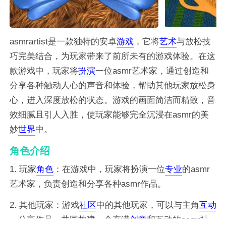
asmrartist是一款独特的安卓
游戏
，它将
艺术
与放松技
巧完美结合，为玩家带来了前所未有的游戏体验。在这
款游戏中，玩家将
扮演
一位asmr艺术家，通过创造和
分享各种触动人心的声音和体验，帮助其他玩家放松身
心，进入深度放松的状态。游戏的画面简洁而精致，音
效细腻且引人入胜，使玩家能够完全沉浸在asmr的美
妙
世界
中。
角色介绍
1. 玩家
角色
：在游戏中，玩家将扮演一位
专业
的asmr
艺术家，负责创造和分享各种asmr作品。
2. 其他玩家：游戏
社区
中的其他玩家，可以与主角
互动
、分享作品，共同构建一个充满
创意
和互动的asmr社