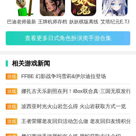
松和娱乐平台。
2. 丰富的声音库：游戏内置了多种高质量的声音样本，
巴迪老师最新版
王牌机师存档版
妖妖棋版离线版
艾塔纪元E.T.E C
包括自然声音、轻柔音乐、人声等，玩家可以根据自己
查看更多日式角色扮演类手游合集
的喜好进行选择和组合。
3. 互动性强：玩家不仅可以在游戏中创作自己的asmr
作品，还可以与其他玩家分享交流，形成一个充满创意
相关游戏新闻
和互动的社区。
FFBE 幻影战争玛雪莉&伊尔迪拉登场
游戏
游戏说明
资讯
娜扎古天乐剧照在列！iBox联合真·三国无双发行国
游戏
1. 游戏目标：通过创作和分享asmr作品，帮助其他玩
资讯
家放松身心，同时提升自己的asmr艺术水平。
波西亚时光火山岩怎么得 火山岩获取方式一览
游戏
资讯
2. 游戏界面：简洁而精致的游戏界面，包括声音库、创
王者荣耀老友回归活动怎么做 老友回归友情积分
游戏
作工具、社区交流等板块。
资讯
3. 游戏操作：玩家可以通过简单的点击和拖拽操作，选