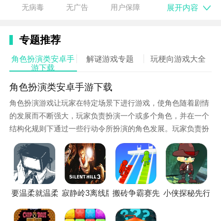
3. 多结局设定：根据玩家的选择和收集的线索，游戏将
展开内容
无病毒
无广告
用户保障
呈现多种不同的结局，增加了游戏的可玩性和重复游玩
的价值。
专题推荐
角色扮演类安卓手
解谜游戏专题
玩梗向游戏大全
游下载
角色扮演类安卓手游下载
角色扮演游戏让玩家在特定场景下进行游戏，使角色随着剧情
的发展而不断强大，玩家负责扮演一个或多个角色，并在一个
结构化规则下通过一些行动令所扮演的角色发展。玩家负责扮
演一个或者多个在一个写实或虚构世界中活动。小编就为大家
带来安卓角色扮演游戏大全，充满挑战性和未知危险的地牢是
一个值得细细探索的领域，喜欢就来看看吧！
新手进阶
要温柔就温柔到底中文版
寂静岭3离线版
搬砖争霸赛先行服
小侠探秘先行服
1. 熟悉游戏界面：新手玩家需要先熟悉游戏的操作界面
和各项功能，以便更好地进行游戏。