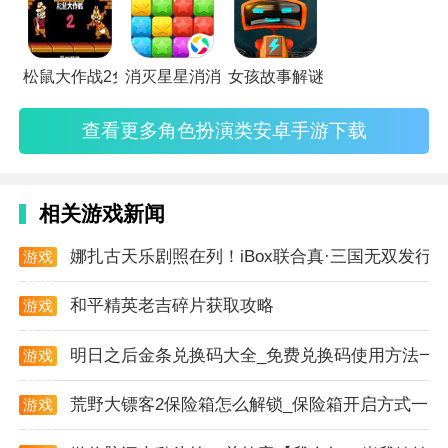
2. 观察细节：在游戏中，玩家需要仔细观察对话内容和
场景细节，从中发现渣男男友的蛛丝马迹。
松鼠大作战2免广告版
消灭星星消消乐去更新版
女孩故事解谜测试版
3. 谨慎选择：玩家的每一个选择都将影响游戏的剧情走
向和结局，因此需要谨慎思考后再做决定。
查看更多角色扮演类安卓手游下载
游戏剧情
1. 初识渣男：游戏开始，玩家将遇到一位外表帅气、言
相关游戏新闻
辞甜蜜的渣男男友。
娜扎古天乐剧照在列！iBox联合真·三国无双发行国
游戏
2. 情感纠葛：随着剧情的发展，玩家将与渣男男友展开
资讯
一系列的情感纠葛，逐渐发现他的真实面目。
和平精英老吉碎片获取攻略
游戏
资讯
3. 揭开真相：通过收集线索和观察细节，玩家最终将揭
明日之后金条兑换码大全_免费兑换码使用方法一
游戏
开渣男男友的真实身份和目的。
资讯
荒野大镖客2保险箱怎么解锁_保险箱开启方式一览
游戏
4. 多种结局：根据玩家的选择和收集的线索，游戏将呈
资讯
现多种不同的结局，包括揭露渣男、重归于好、分手