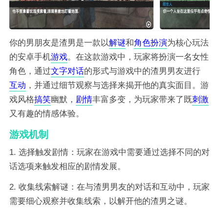
你的男朋友是渣男是一款以
解谜
和
角色
扮演
为核心玩法
的安卓手机
游戏
。在这款游戏中，玩家将扮演一名女性
角色，通过
文字
对话
的形式与游戏中的渣男男友进行
互动
，并通过细节观察与选择来揭开他的真实面目。游
戏风格
搞笑
幽默，
剧情
丰富多变，为玩家带来了既
刺激
又有趣的情感体验。
游戏机制
1. 选择触发剧情：玩家在游戏中需要通过选择不同的对
话选项来触发相应的剧情发展。
2. 收集线索解谜：在与渣男男友的对话和互动中，玩家
需要细心观察并收集线索，以解开他的渣男之谜。