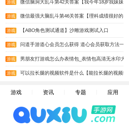
微信脑洞大乱斗第42关答案【我今年18岁我妹妹
游戏
等。
资讯
微信最强大脑乱斗第46关答案【理科成绩很好的小
游戏
5. 反思与成长：游戏不仅是一场娱乐体验，更是一次对
资讯
现实情感问题的反思和成长机会。
【ABO角色测试通道】沙雕游戏测试入口
游戏
资讯
游戏互动
问道手游道心会员怎么获得 道心会员获取方法一
游戏
1. 对话选择：玩家需要与渣男男友进行对话，并通过选
资讯
择不同的对话选项来影响剧情发展。
男朋友打游戏怎么办表情包_表情包高清无水印大
游戏
资讯
2. 场景探索：在游戏中，玩家可以探索不同的场景，发
可以拉长腿的视频软件是什么【能拉长腿的视频软
游戏
现隐藏的线索和物品。
资讯
3. 角色互动：除了渣男男友外，玩家还可以与其他角色
游戏
资讯
专题
应用
进行互动，了解他们的故事和背景。
4. 任务挑战：游戏中会设置一些任务和挑战，玩家需要
完成这些任务来推动剧情发展。