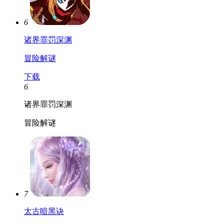
6
诸界罪罚深渊
冒险解谜
下载
6
诸界罪罚深渊
冒险解谜
7
太古暗黑诀