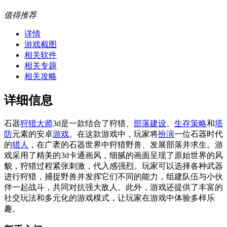
值得推荐
详情
游戏截图
相关软件
相关专题
相关攻略
详细信息
石器
狩猎
大师
3d是一款结合了狩猎、
部落
建设
、
生存
策略
和
塔
防
元素的安卓
游戏
。在这款游戏中，玩家将
扮演
一位石器时代
的
猎人
，在广袤的石器世界中狩猎野兽、发展部落并求生。游
戏采用了精美的3d卡通画风，细腻的画面呈现了原始世界的风
貌，狩猎过程紧张刺激，代入感强烈。玩家可以选择各种武器
进行狩猎，捕捉野兽并发挥它们不同的能力，组建队伍与小伙
伴一起战斗，共同对抗强大敌人。此外，游戏还提供了丰富的
社交玩法和多元化的游戏模式，让玩家在游戏中体验多样乐
趣。