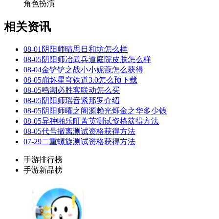
角色扮演
相关资讯
08-01
阴阳师晴思日和坊怎么样
08-05
阴阳师冶武兵道庭院皮肤怎么样
08-04
金铲铲之战小小妮蔻怎么获得
08-05
崩坏星穹铁道3.0怎么预下载
08-05
鸣潮必胜客联动怎么买
08-05
阴阳师瑶音紧那罗介绍
08-05
阴阳师曜之阁源赖光烁金之华多少钱
08-05
异种啪乐町菁英测试资格获得方法
08-05
代号撤离测试资格获得方法
07-29
二重螺旋测试资格获得方法
手游排行榜
手游新品榜