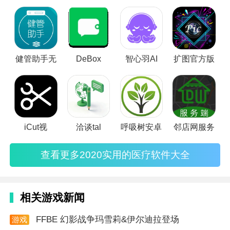
自己无法解决的健康问题的时候可以查询医疗软件然后进行处
理，小编在这给大家整理出来一些医疗软件，希望大家能够喜
欢。
健管助手无
DeBox
智心羽AI
扩图官方版
iCut视
洽谈tal
呼吸树安卓
邻店网服务
查看更多2020实用的医疗软件大全
相关游戏新闻
FFBE 幻影战争玛雪莉&伊尔迪拉登场
游戏
资讯