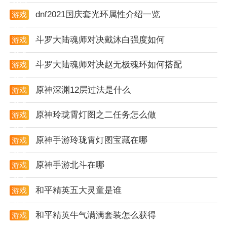
dnf2021国庆套光环属性介绍一览
游戏
攻略
斗罗大陆魂师对决戴沐白强度如何
游戏
攻略
app优势
斗罗大陆魂师对决赵无极魂环如何搭配
游戏
攻略
1. 功能全面：涵盖了视频剪辑、音频调整、特效添加等
原神深渊12层过法是什么
游戏
多个方面，满足多样化创作需求。
攻略
原神玲珑霄灯图之二任务怎么做
游戏
2. 兼容性强：支持多种视频格式的导入和输出，无需担
攻略
心格式不兼容的问题。
原神手游玲珑霄灯图宝藏在哪
游戏
攻略
3. 操作便捷：简化编辑流程，界面简洁直观，降低了学
原神手游北斗在哪
游戏
习成本。
攻略
4. 高效输出：确保视频编辑后能够快速导出，节省用户
和平精英五大灵童是谁
游戏
攻略
时间。
和平精英牛气满满套装怎么获得
游戏
5. 稳定性强：软件运行稳定，减少了崩溃和卡顿现象，
攻略