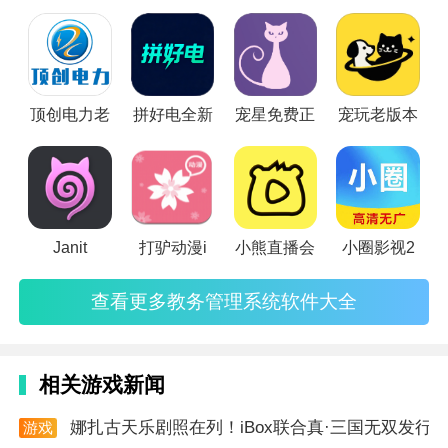
校可以自由选择学校需要的教务管理系统，灵活地定制符合学
校自己实际情况的教务系统.小编整合了各类管理系统供大家使
用！
顶创电力老
拼好电全新
宠星免费正
宠玩老版本
app功能
Janit
打驴动漫i
小熊直播会
小圈影视2
1. 直播功能：支持用户、商家、主播随时随地开启直
查看更多教务管理系统软件大全
播，不受地域和
时间
限制。
2. 商品上架：商家可以在app上架商品，方便主播在直
播中展示和销售。
相关游戏新闻
3. 互动玩法：提供自定义红包、福利券等多种互动玩
娜扎古天乐剧照在列！iBox联合真·三国无双发行国
游戏
资讯