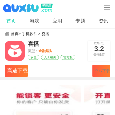

首页
游戏
应用
专题
资讯
首页
>
手机软件
> 喜播
喜播
去秀评分
3.2
类型：
金融理财
值得推荐
安全
人工检测
官方版
高速下载
立即下载