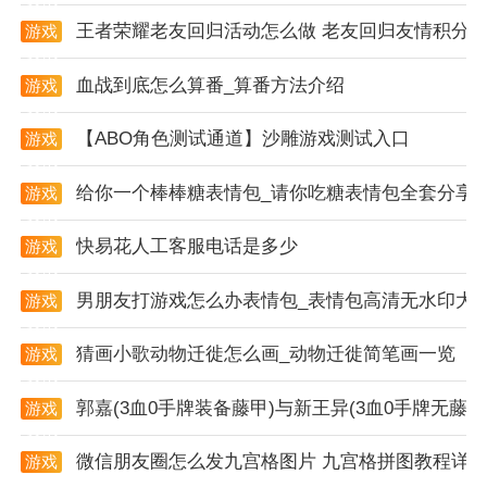
法，帮助主播掌控直播氛围。
王者荣耀老友回归活动怎么做 老友回归友情积分
游戏
软件特征
资讯
血战到底怎么算番_算番方法介绍
游戏
1. 微信+小程序+app形式：客户可以在微信小程序快捷
资讯
下单，无需下载app。
【ABO角色测试通道】沙雕游戏测试入口
游戏
资讯
2. 客户信息自动生成：客户信息、订单详情、商品列表
给你一个棒棒糖表情包_请你吃糖表情包全套分享
游戏
等自动生成，方便管理。
资讯
3. 直播回放功能：后台提供直播回放功能，方便用户回
快易花人工客服电话是多少
游戏
资讯
顾直播内容。
男朋友打游戏怎么办表情包_表情包高清无水印大
游戏
4. 发货逻辑创新：独创发货逻辑，手机轻松一扫，一对
资讯
一锁定客户，保护经销商利益。
猜画小歌动物迁徙怎么画_动物迁徙简笔画一览
游戏
资讯
app说明
郭嘉(3血0手牌装备藤甲)与新王异(3血0手牌无
游戏
资讯
1. 平台支持：喜播适用于android平台，方便广大安卓
微信朋友圈怎么发九宫格图片 九宫格拼图教程详
游戏
用户使用。
资讯