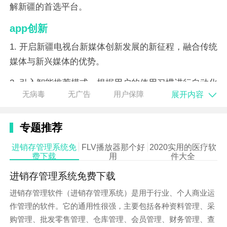
解新疆的首选平台。
app创新
1. 开启新疆电视台新媒体创新发展的新征程，融合传统
媒体与新兴媒体的优势。
2. 引入智能推荐模式，根据用户的使用习惯进行自动化
展开内容
无病毒
无广告
用户保障
内容推荐。
3. 推出创作者中心，鼓励用户成为内容创作者，共同记
专题推荐
录美好生活。
进销存管理系统免
FLV播放器那个好
2020实用的医疗软
4. 深度参与电子政务，打造教育、就业、医疗等民生服
费下载
用
件大全
务领域掌上办理应用新场景。
进销存管理系统免费下载
5. 上线“商城”板块，助力农产品销售，促进地方经济发
进销存管理软件（进销存管理系统）是用于行业、个人商业运
展。
作管理的软件。它的通用性很强，主要包括各种资料管理、采
购管理、批发零售管理、仓库管理、会员管理、财务管理、查