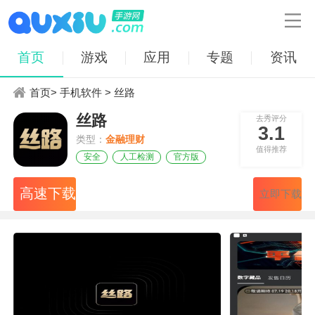

首页
游戏
应用
专题
资讯
首页
>
手机软件
> 丝路
丝路
去秀评分
3.1
类型：
金融理财
值得推荐
安全
人工检测
官方版
高速下载
立即下载