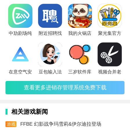
询统计等模块，能够支持票据打印机、扫描枪等外设，适用于
中小企业、超市、店铺等销售行业。那么小编今天就分享一波
比较完善的进销存管理软件~像里诺销存管理软件功能就很全
面，界面友好，采用了高效稳定的数据库引擎，全面支持数据
中劢剧场纯
附近招聘找
我的火锅店
聚光集官方
导出和单据打印，能够很
在意空气安
豆包输入法
三岁软件库
视频合并老
查看更多进销存管理系统免费下载
相关游戏新闻
FFBE 幻影战争玛雪莉&伊尔迪拉登场
游戏
资讯