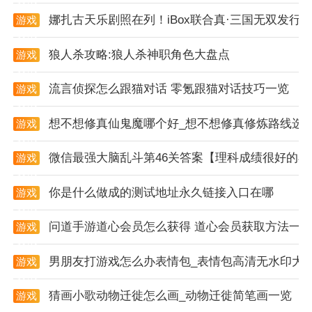
娜扎古天乐剧照在列！iBox联合真·三国无双发行国
游戏
资讯
狼人杀攻略:狼人杀神职角色大盘点
游戏
资讯
流言侦探怎么跟猫对话 零氪跟猫对话技巧一览
游戏
资讯
软件讲解
想不想修真仙鬼魔哪个好_想不想修真修炼路线选
游戏
资讯
1. 丝路视听app提供广播电视的直播与点播服务，用户
微信最强大脑乱斗第46关答案【理科成绩很好的小
可以随时观看新疆广播电视台的电视节目和广播节目。
游戏
资讯
2. 软件内设有新闻、政务、便民服务、综艺娱乐等多个
你是什么做成的测试地址永久链接入口在哪
游戏
资讯
板块，满足用户多样化的信息需求。
问道手游道心会员怎么获得 道心会员获取方法一
游戏
3. 用户可以在软件内参与热点话题讨论，发表评论，与
资讯
其他用户进行互动交流。
男朋友打游戏怎么办表情包_表情包高清无水印大
游戏
资讯
app特点
猜画小歌动物迁徙怎么画_动物迁徙简笔画一览
游戏
资讯