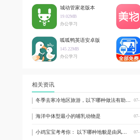
城动管家老版本
软件实用
19.02MB
1. 实时查询：用户可以实时查询列车余票、价
办公学习
2. 自定义座位：软件允许用户自定义座位选择
呱呱鸭英语安卓版
3. 自动提醒：如果成功抢到票，软件会自动提
145.22MB
小编点评
办公学习
闪电抢票软件以其高效的抢票能力、简单便捷的
对于经常需要出行的商务人士，还是偶尔需要抢
相关资讯
务变化、提供多种抢票模式和用户定制服务，软
的信息保护措施和及时的软件更新策略，也让用
冬季去寒冷地区旅游，以下哪种做法有助于缓解冻伤
07-
的抢票软件。
海洋中体型最小的哺乳动物是
07-
小鸡宝宝考考你： 以下哪种地貌是由风力侵蚀作用形成的
07-