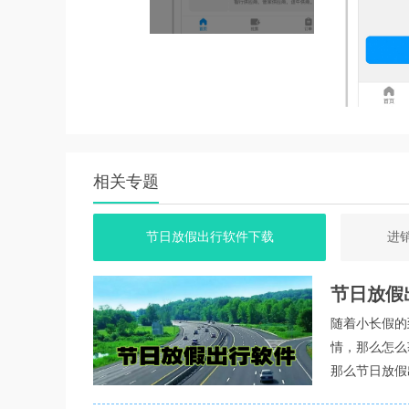
相关专题
节日放假出行软件下载
进
app强项
1. 高效抢票：利用强大的服务器支撑，实现高
节日放假
2. 安全可靠：软件采取了多重加密措施，确保用
随着小长假的
3. 界面友好：简洁明了的界面设计，避免了复
情，那么怎么
那么节日放假
4. 更新及时：软件开发团队会根据票务市场的
在这里我们将
5. 多渠道抢票：支持全网多供应商自动同时开抢