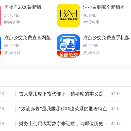
美物君2026最新版
洁小白到家全新版本
57.46MB
46.1MB
格、时刻表等信息，方便做出出行决策。
时尚购物
生活实用
，如上下铺、靠窗靠过道等，满足个性化需求。
准点公交免费查官网版
准点公交免费查手机版
醒用户进行支付，确保不会错过购票机会。
68.22MB
68.22MB
旅游出行
旅游出行
操作界面以及全面的功能布局，受到了广大用户的欢迎。无论是
票的普通用户，闪电抢票都能提供满意的服务。通过实时监控票
件大大提高了抢票成功率和用户的使用体验。同时，其安全可靠
户在使用过程中更加放心。总的来说，闪电抢票是一款值得推荐
古人常用麾下指代部下，猜猜麾的本义是什么
16
07-16
“浓油赤酱”是我国哪种非遗菜系的显著特点
16
07-16
财务上使用大写数字来记数，与哪位历史人物有关
19
07-19