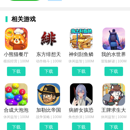
相关游戏
小熊猫餐厅
东方绯想天
神剑刮鱼鳞
我的水世界
模拟经营 | 100M
动作格斗 | 100M
休闲益智 | 100M
冒险解谜 | 100M
下载
下载
下载
下载
合成大泡泡
加勒比帝国
病娇女孩恐
王牌求生大
休闲益智 | 100M
战争策略 | 100M
角色扮演 | 100M
休闲益智 | 100M
下载
下载
下载
下载