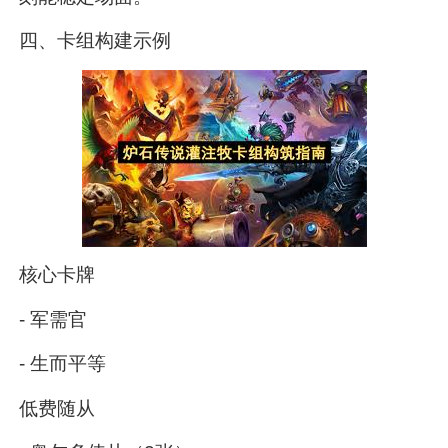
四、卡组构建示例
核心卡牌
- 军需官
- 生而平等
低费随从