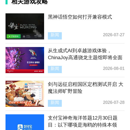
相关游戏攻略
黑神话悟空如何打开兼容模式
新闻
2026-07-27
从生成式AI到卓越游戏体验，
ChinaJoy高通骁龙主题馆即将全面
开启
新闻
2026-08-01
剑与远征启程国区定档测试开启 大
魔法师旷野冒险
新闻
2026-07-28
支付宝神奇海洋答题12月30日题
目：以下哪项是海鸥的特殊本领