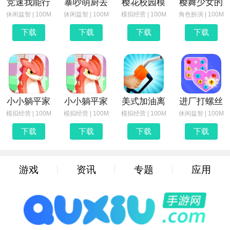
竞速我能行
暴吵萌厨去
樱花校园模
樱舞少女的
休闲益智 | 100M
休闲益智 | 100M
模拟经营 | 100M
角色扮演 | 100M
下载
下载
下载
下载
小小躺平家
小小躺平家
美式加油离
进厂打螺丝
模拟经营 | 100M
模拟经营 | 100M
模拟经营 | 100M
休闲益智 | 100M
下载
下载
下载
下载
游戏
资讯
专题
应用