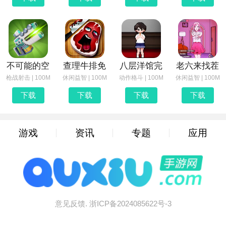
不可能的空
查理牛排免
八层洋馆完
老六来找茬
枪战射击 | 100M
休闲益智 | 100M
动作格斗 | 100M
休闲益智 | 100M
下载
下载
下载
下载
游戏
资讯
专题
应用
意见反馈.
浙ICP备2024085622号-3