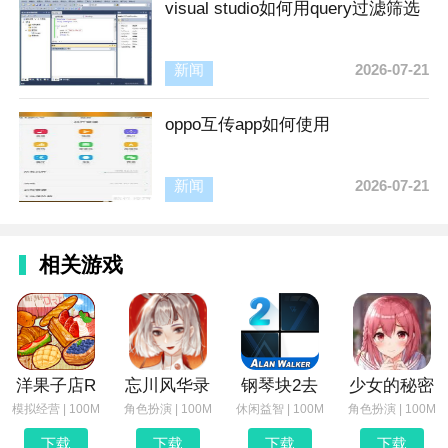
visual studio如何用query过滤筛选
新闻
2026-07-21
oppo互传app如何使用
新闻
2026-07-21
相关游戏
洋果子店R
忘川风华录
钢琴块2去
少女的秘密
模拟经营 | 100M
角色扮演 | 100M
休闲益智 | 100M
角色扮演 | 100M
下载
下载
下载
下载