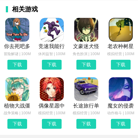
相关游戏
你去死吧多
竞速我能行
文豪迷犬怪
老农种树星
冒险解谜 | 100M
休闲益智 | 100M
角色扮演 | 100M
模拟经营 | 100M
下载
下载
下载
下载
植物大战僵
偶像星愿中
长途旅行单
魔女的侵袭
战争策略 | 100M
模拟经营 | 100M
模拟经营 | 100M
动作格斗 | 100M
下载
下载
下载
下载