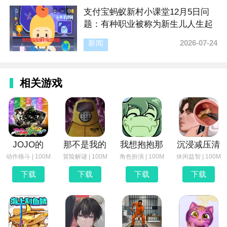
支付宝蚂蚁新村小课堂12月5日问
题：有种职业被称为新生儿人生起
点的“命运质检员”，猜猜职责是什
新闻
2026-07-24
么
相关游戏
JOJO的
那不是我的
我想抱抱那
沉浸减压清
动作格斗 | 100M
冒险解谜 | 100M
角色扮演 | 100M
休闲益智 | 100M
下载
下载
下载
下载