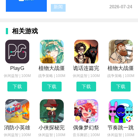
红树林滩涂和
新闻
2026-07-24
相关游戏
PlayG
植物大战僵
诡话连篇完
植物大战僵
休闲益智 | 100M
战争策略 | 100M
休闲益智 | 100M
战争策略 | 100M
下载
下载
下载
下载
消防小英雄
小侠探秘完
偶像梦幻祭
节奏跳一跳
休闲益智 | 100M
休闲益智 | 100M
音乐舞蹈 | 100M
休闲益智 | 100M