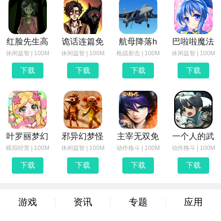
红脸先生高
诡话连篇免
航母降落h
巴啦啦魔法
休闲益智 | 100M
休闲益智 | 100M
枪战射击 | 100M
休闲益智 | 100M
下载
下载
下载
下载
叶罗丽梦幻
邪异幻梦怪
主宰无双免
一个人的武
模拟经营 | 100M
休闲益智 | 100M
动作格斗 | 100M
动作格斗 | 100M
下载
下载
下载
下载
游戏
资讯
专题
应用