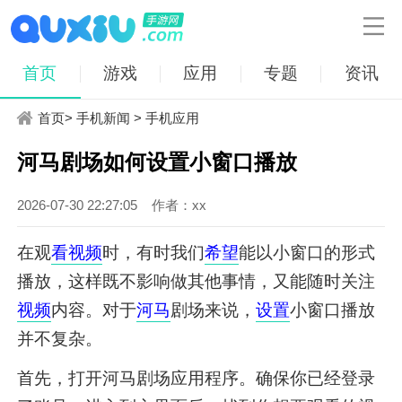

首页
游戏
应用
专题
资讯
首页
>
手机新闻
>
手机应用
河马剧场如何设置小窗口播放
2026-07-30 22:27:05
作者：xx
在观
看视频
时，有时我们
希望
能以小窗口的形式
播放，这样既不影响做其他事情，又能随时关注
视频
内容。对于
河马
剧场来说，
设置
小窗口播放
并不复杂。
首先，打开河马剧场应用程序。确保你已经登录