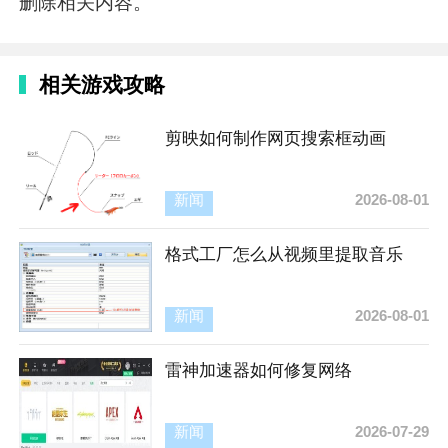
删除相关内容。
相关游戏攻略
剪映如何制作网页搜索框动画
新闻
2026-08-01
格式工厂怎么从视频里提取音乐
新闻
2026-08-01
雷神加速器如何修复网络
新闻
2026-07-29