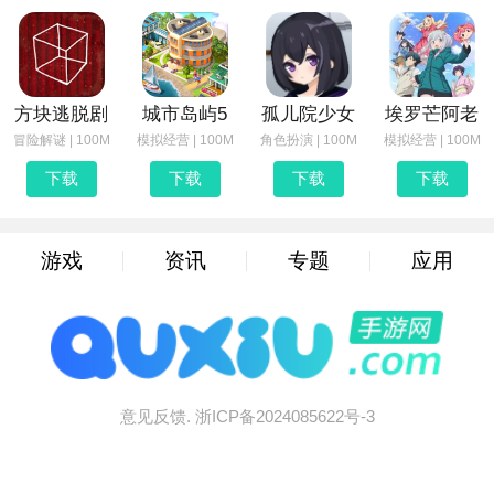
方块逃脱剧
城市岛屿5
孤儿院少女
埃罗芒阿老
冒险解谜 | 100M
模拟经营 | 100M
角色扮演 | 100M
模拟经营 | 100M
下载
下载
下载
下载
游戏
资讯
专题
应用
意见反馈.
浙ICP备2024085622号-3