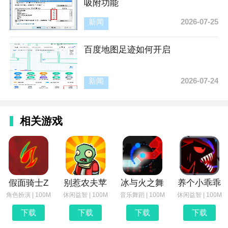
吸附功能
新闻
2026-07-25
百度地图足迹如何开启
新闻
2026-07-24
相关游戏
假面骑士Z
别惹农夫苹
冰与火之舞
养个小乖乖
角色扮演 | 100M
休闲益智 | 100M
音乐舞蹈 | 100M
休闲益智 | 100M
下载
下载
下载
下载