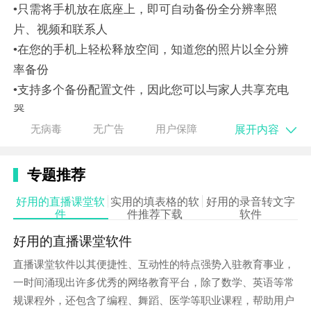
•只需将手机放在底座上，即可自动备份全分辨率照
片、视频和联系人
•在您的手机上轻松释放空间，知道您的照片以全分辨
率备份
•支持多个备份配置文件，因此您可以与家人共享充电
器
充电器的特点和优点：
展开内容
无病毒
无广告
用户保障
•Qi认证的10W快速无线充电器，适用于与Qi兼容的
智能
手机
专题推荐
•包括带6英尺（1.8米）电缆的高效电源插头，方便快
好用的直播课堂软
实用的填表格的软
好用的录音转文字
速充电，即开即用
件
件推荐下载
软件
•温度
控制
、异物检测和自适应充电可确保手机电池
好用的直播课堂软件
安全
直播课堂软件以其便捷性、互动性的特点强势入驻教育事业，
•使用手机壳充电（3毫米厚）
一时间涌现出许多优秀的网络教育平台，除了数学、英语等常
规课程外，还包含了编程、舞蹈、医学等职业课程，帮助用户
*需要无线
网络
功能。