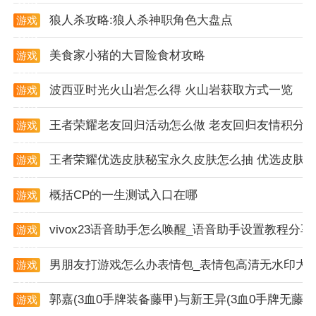
狼人杀攻略:狼人杀神职角色大盘点
游戏
资讯
美食家小猪的大冒险食材攻略
游戏
资讯
波西亚时光火山岩怎么得 火山岩获取方式一览
游戏
资讯
王者荣耀老友回归活动怎么做 老友回归友情积分
游戏
资讯
王者荣耀优选皮肤秘宝永久皮肤怎么抽 优选皮肤
游戏
资讯
概括CP的一生测试入口在哪
游戏
资讯
vivox23语音助手怎么唤醒_语音助手设置教程分享
游戏
资讯
男朋友打游戏怎么办表情包_表情包高清无水印大
游戏
资讯
郭嘉(3血0手牌装备藤甲)与新王异(3血0手牌无
游戏
资讯