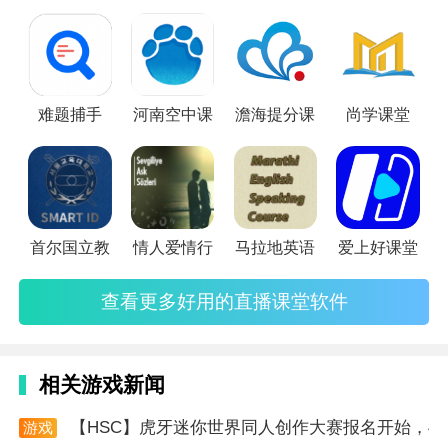
掌握更多技能，零距离的互动教学，结合理论知识与实际操
作，用更为有趣的视频模式展现，让学习不再枯燥无味，下面
小编就为你推荐一些比较优良的直播课平台，以供选择。
难题捕手
河南空中课
澹海提分课
尚学课堂
首尔国立教
情人爱情行
马拉地英语
爱上好课堂
查看更多好用的直播课堂软件
相关游戏新闻
【HSC】虎牙迷你世界同人创作大赛报名开始，4
游戏
资讯