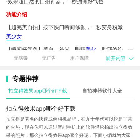
-效果超自然的自拍神器，一秒拥有好气色
功能介绍
【超完美自拍】按下快门瞬间修颜，一秒变身粉嫩
美少女
【瞬间好气色】美白、补光、眼睛
美化
、脸部修饰，一
秒全搞定，表现力更出色
展开内容
无病毒
无广告
用户保障
【
视频
自拍】全新“视频自拍”
美颜
技术，
梦幻
音乐
MV
专题推荐
效果，捕捉你的动态美
拍立得效果app哪个好下载
自拍神器软件大全
【一秒上妆】素颜自拍，超服帖妆容瞬间呈现。各种妆
感随心换
拍立得效果app哪个好下载
【百变滤镜】丰富的滤镜效果，让照片更有格调，带你
拍立得是著名的快速成像相机品牌，在九十年代可以说是非常
轻松驾驭各种自拍风格。
的火热，现在你可以通过智能手机上的软件轻松拍出拍立得效
果的照片，那么拍立得效果app哪个好呢，下面小编就为大家
【夜间拍摄】超强夜间自拍功能，全面降噪，昏暗环境