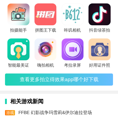
带来拍立得效果app推荐，赶紧下载试一试吧。
也能轻松打造夜美人。
【缩小鼻翼】拉动滑竿，秒变精致小鼻翼，自然挺鼻
梁。
拍摄能手
拼图王下载
咔叽相机
抖音绿茶拍
【高级柔焦】智能抠图、虚化背景，升级版电影柔焦!
更有人气颇高的马赛克效果哟~
【变美秘笈】变美秘笈每天为你精选美妆、美甲、穿搭
等变美小视频，让你每天变美一点~
智能最美证
嗨拍相机
考拉录屏
好用证件照
更新日志
查看更多拍立得效果app哪个好下载
【一键涂鸦】可爱涂鸦强势来袭，让你的自拍萌值爆
表。
相关游戏新闻
【图片精修】美妆及小头功能支持选人修图，想让谁美
都由你做主!
FFBE 幻影战争玛雪莉&伊尔迪拉登场
游戏
资讯