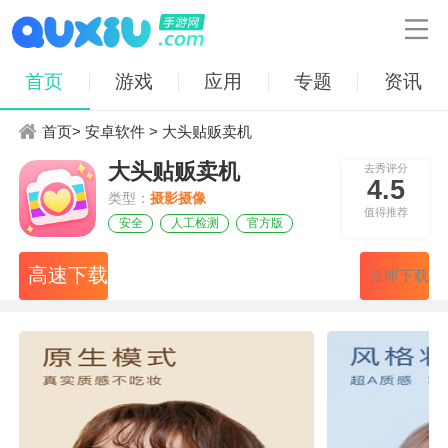

首页
游戏
应用
专题
资讯
首页
>
安卓软件
> 大头贴贩卖机
大头贴贩卖机
去秀评分
4.5
类型：
摄影摄像
值得推荐
安全
人工检测
官方版
高速下载
立即下载