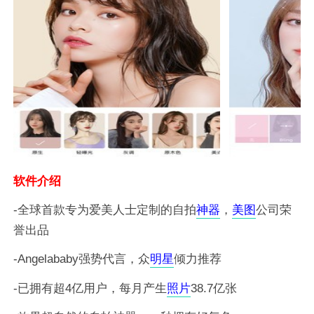
软件介绍
-全球首款专为爱美人士定制的自拍
神器
，
美图
公司荣
誉出品
-Angelababy强势代言，众
明星
倾力推荐
-已拥有超4亿用户，每月产生
照片
38.7亿张