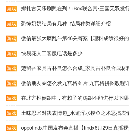
【体验优化】新增“全部照片”相册，找图修图更加便
娜扎古天乐剧照在列！iBox联合真·三国无双发行国
游戏
捷。
资讯
恐怖奶奶结局有几种_结局种类详细介绍
游戏
资讯
微信最强大脑乱斗第46关答案【理科成绩很好的小
游戏
资讯
快易花人工客服电话是多少
游戏
资讯
楚留香家具古朴良怎么合成_家具古朴良合成材料
游戏
资讯
微信朋友圈怎么发九宫格图片 九宫格拼图教程详
游戏
资讯
在北方推倒胡中，有赖子的鸡胡不能进行以下哪个
游戏
资讯
土味忍术对决表情包_水遁浑水摸鱼之术恶搞表情
游戏
资讯
oppofindx中国发布会直播【findx6月29日直播视
游戏
资讯