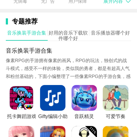
展开内容
无病毒
无广告
用户保障
置场地，来到不同的地点进行宣传。
游戏特色：
专题推荐
1、去寻找属于她的舞台，城市哪个地方在举办比赛，
音乐换装手游合集
好用的音乐下载软
音乐播放器哪个好
件哪个好
举行演唱会；
音乐换装手游合集
2、丰富二次元角色，玩家可以自由更换形象，和你最
像素RPG的手游拥有像素的画风，RPG的玩法，独创式的战
喜欢的女孩一起成为巨星；
斗模式，感受不一样的体验，类似我的勇者，都是有超高人气
3、享受舞台上的表演时刻，虽然时间很短，不过可以
和粉丝基础的，下面小编整理了一些像素RPG的手游合集，感
在这个瞬间吸引很多粉丝。
兴趣的玩家赶紧来看看吧。
游戏玩法：
1、在音乐会上的演讲中，帮助世界着名的虚拟偶像
托卡舞蹈游戏
Gifty编辑小助手
音跃精灵
可爱节奏
HatsuneMiku进行音乐和色彩的新冒险；
2、收集歌曲Finder的所有乐谱，这些乐谱散布在直觉