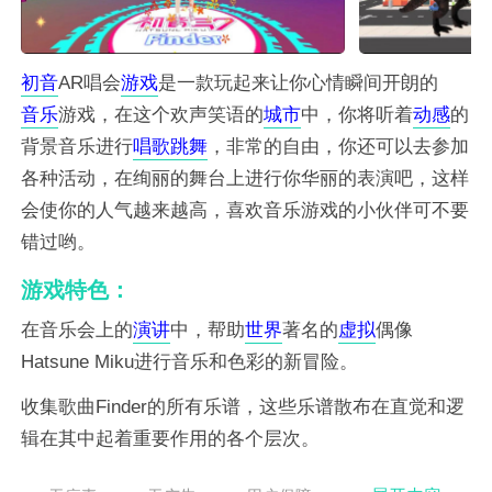
初音
AR唱会
游戏
是一款玩起来让你心情瞬间开朗的
音乐
游戏，在这个欢声笑语的
城市
中，你将听着
动感
的
背景音乐进行
唱歌
跳舞
，非常的自由，你还可以去参加
各种活动，在绚丽的舞台上进行你华丽的表演吧，这样
会使你的人气越来越高，喜欢音乐游戏的小伙伴可不要
错过哟。
游戏特色：
在音乐会上的
演讲
中，帮助
世界
著名的
虚拟
偶像
Hatsune Miku进行音乐和色彩的新冒险。
收集歌曲Finder的所有乐谱，这些乐谱散布在直觉和逻
辑在其中起着重要作用的各个层次。
举办演唱会需要去收集一些不同的材料，根据主题来设