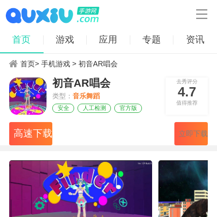

首页
游戏
应用
专题
资讯
首页
>
手机游戏
> 初音AR唱会
初音AR唱会
去秀评分
4.7
类型：
音乐舞蹈
值得推荐
安全
人工检测
官方版
高速下载
立即下载