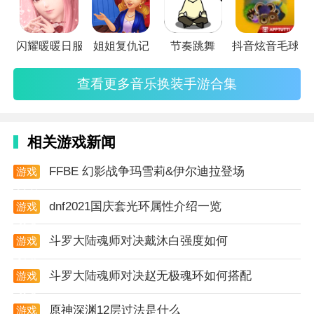
和逻辑在其中起着重要作用的各个层次。
游戏点评：
闪耀暖暖日服
姐姐复仇记
节奏跳舞
抖音炫音毛球
让全城人来听她的演唱会，虚拟偶像养成计划，我们来
查看更多音乐换装手游合集
一起见证巨星的成长之路，沉浸音乐冒险。
相关游戏新闻
FFBE 幻影战争玛雪莉&伊尔迪拉登场
游戏
资讯
dnf2021国庆套光环属性介绍一览
游戏
攻略
斗罗大陆魂师对决戴沐白强度如何
游戏
攻略
斗罗大陆魂师对决赵无极魂环如何搭配
游戏
攻略
原神深渊12层过法是什么
游戏