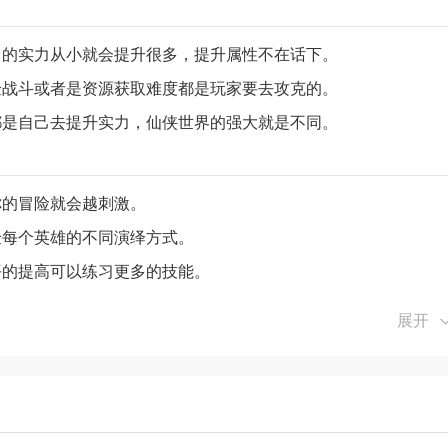
己的实力从小就会提升很多，提升属性不在话下。
验战斗或者是资源获取难度都是玩家要去攻克的。
都是自己去提升实力，仙侠世界的强大就是不同。
你的冒险就会越刺激。
验每个英雄的不同演绎方式。
平的提高可以练习更多的技能。
展开
史诗对战之中继续不断的江湖厮杀。
出色的范围输出攻击起来连锁不断。
能力迅捷非人转瞬之间完成打击。