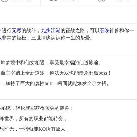
中进行
无尽
的战斗，
九州
江湖
的征战之路，可以
召唤
神兽和你一
队
非常的轻松，三世情缘认识你一生的挚爱。
乾坤梦境中和仙女相遇，享受最幸福的仙道旅途。
血主宰踏上全新道途，道法无双也能击杀邪魔boss！
，加持了巨大的属性buff，瞬间就能爆发全屏大招。
斗系统，轻松就能获得顶尖的装备；
巅峰世界，所有的职业都能转变；
乐时光，一秒就能KO所有敌人。