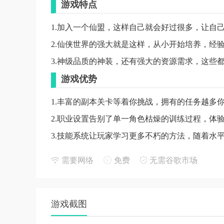
游戏特点
1.加入一个仙盟，这样自己就会好过很多，让自
2.仙侠世界的强大就是这样，从小开始培养，经
3.神级品质的神装，还有强大的资源需求，这些
游戏优势
1.丰富的副本关卡等着你挑战，拥有的任务越多
2.职业设置告别了单一角色枯燥的训练过程，体
3.技能系统让玩家学习更多不朽的方法，随着水
游戏亮点
需要网络
免费
无需谷歌市场
1、极品套装约战降临，刀光剑影之中见证缘分
2、剑客神兵重现江湖，具有极强的控制能力，
游戏截图
3、神兵羽翼联合施展，拥有的爆发输出，机动