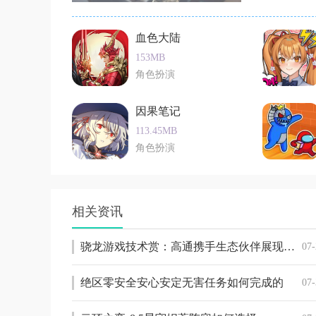
各种精美的忍
血色大陆
153MB
角色扮演
因果笔记
113.45MB
角色扮演
相关资讯
骁龙游戏技术赏：高通携手生态伙伴展现移动技术创新赋能前沿数字娱乐体验
07-
绝区零安全安心安定无害任务如何完成的
07-