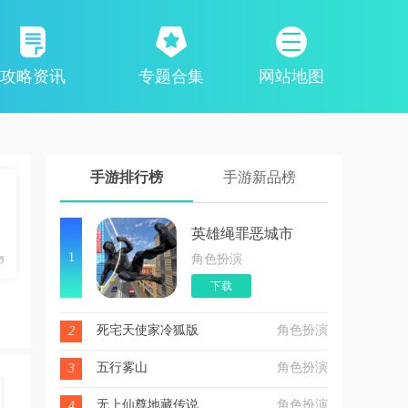
攻略资讯
专题合集
网站地图
手游排行榜
手游新品榜
英雄绳罪恶城市
1
角色扮演
下载
死宅天使家冷狐版
角色扮演
2
五行雾山
角色扮演
3
无上仙尊地藏传说
角色扮演
4