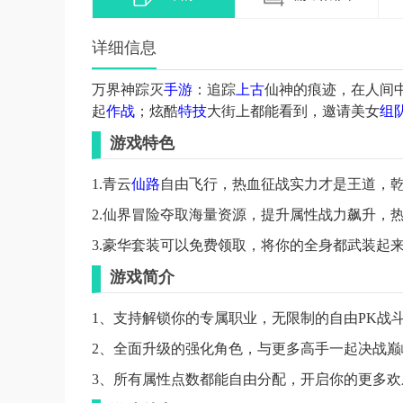
详细信息
万界神踪灭
手游
：追踪
上古
仙神的痕迹，在人间
起
作战
；炫酷
特技
大街上都能看到，邀请美女
组
游戏特色
1.青云
仙路
自由飞行，热血征战实力才是王道，
2.仙界冒险夺取海量资源，提升属性战力飙升，热
3.豪华套装可以免费领取，将你的全身都武装起来
游戏简介
1、支持解锁你的专属职业，无限制的自由PK战
2、全面升级的强化角色，与更多高手一起决战
3、所有属性点数都能自由分配，开启你的更多欢