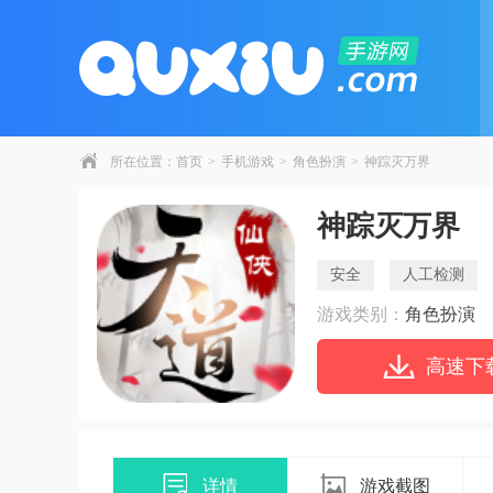
所在位置：
首页
>
手机游戏
>
角色扮演
>
神踪灭万界
神踪灭万界
安全
人工检测
游戏类别：
角色扮演
高速下
详情
游戏截图