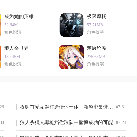
者类游戏推荐。一起来看看有什么好玩的忍者类游戏下载吧。
成为她的英雄
极限摩托
52.64M
57.71MB
角色扮演
角色扮演
狼人杀世界
梦唐绘卷
189.45M
275.65MB
角色扮演
角色扮演
收购有爱互娱打造研运一体，新游密集进展迎产品大年，中国儒意游戏潜力可期
26
07-31
狼人杀猎人黑枪挡住狼队一赌博成功的可能
30
07-24