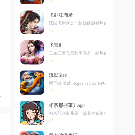
3.6
飞剑江湖录
江湖飞剑录是一款仙侠题材热血冒险手游，刺
4.6
飞雪剑
三生三世飞雪剑手游是一款热血无限的战斗冒
4.3
流氓Slav
地下城 英雄 Rogue vs Slav RPG 是
4.4
相亲那些事儿app
相亲那些事儿是一部非常有趣有好玩的模拟相
4.8