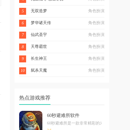
无双造梦
角色扮演
5
梦华诸天传
角色扮演
6
仙武圣宇
角色扮演
7
天尊霸世
角色扮演
8
长生神王
角色扮演
9
弑杀天魔
角色扮演
10
热点游戏推荐
60秒避难所软件
60秒避难所是一款非常精彩的末日生存类手游