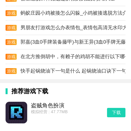
资讯
牢和两个子弹在新的Roguelike游戏Rogue vs Slav等着
蚂蚁庄园小鸡被揍怎么闪躲_小鸡被揍逃脱方法介
游戏
您！
选择您的网络斯拉夫英雄进行无赖战斗。
资讯
游戏特色
男朋友打游戏怎么办表情包_表情包高清无水印大
游戏
资讯
- Bogatyr Slav
郭嘉(3血0手牌装备藤甲)与新王异(3血0手牌无
游戏
职业军人。他在军队中度过了半生。 Cyber-Bogatyr头
资讯
部受伤，并安装了一块金属板代替了他的大脑。
在北方推倒胡中，有赖子的鸡胡不能进行以下哪个
游戏
- Red Alert
资讯
快手起锅烧油下一句是什么 起锅烧油口诀下一句
第一位苏联同志android女人。红色警戒覆盖着薄薄但
游戏
资讯
特别坚固的装甲。
- Beorn
推荐游戏下载
一头变异的熊，曾经是核电站爆炸的受害者。快速而铠
甲。
盗贼角色扮演
模拟经营
|
47.77MB
下载
- Voodoo
疯狂的天才和强大的巫师伏都教。巫毒术以机器人增强
功能独立地替换了他身体的多个部位。