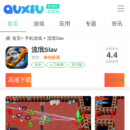

首页
游戏
应用
专题
资讯
首页
>
手机游戏
> 流氓Slav
流氓Slav
去秀评分
4.4
类型：
角色扮演
值得推荐
安全
人工检测
官方版
高速下载
立即下载