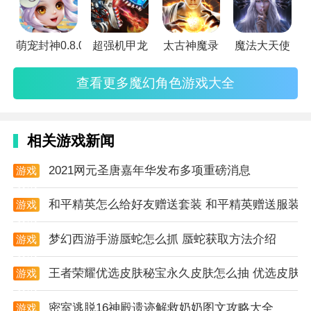
-经典的流氓角色扮演游戏。
-离线独特的网络斯拉夫语设置rpg。
-升级小队并获得技能！
萌宠封神0.8.0
超强机甲龙
太古神魔录
魔法大天使
-无尽的动作角色扮演。每次都有一个新的地牢。
-大型武器库。为他收集武器和零件。
查看更多魔幻角色游戏大全
-弹子游戏元素。只有2发子弹。
-斯拉夫人（Slav heros）：网络Bogatyr，Red Alert，
相关游戏新闻
Voodoo，Beorn和Bronislaw。
-独特的地下城流氓：Kikimors，蜘蛛和其他网络怪
2021网元圣唐嘉年华发布多项重磅消息
游戏
物。
资讯
您只有两发子弹和一大群敌人。射击后拾起子弹，并逐
和平精英怎么给好友赠送套装 和平精英赠送服装
游戏
资讯
步清除流氓中的地牢。
梦幻西游手游蜃蛇怎么抓 蜃蛇获取方法介绍
游戏
在每个级别，Rogue vs Slav Roguelike Bogatyr英雄都
资讯
会遇到新型敌人。该位置以boss战rpg结尾。在另一个
王者荣耀优选皮肤秘宝永久皮肤怎么抽 优选皮肤
游戏
未来的地牢中完成所有Roguelike关卡！
资讯
Rpg游戏，角色扮演冒险，boss战斗，动作，危险的地
密室逃脱16神殿遗迹解救奶奶图文攻略大全
游戏