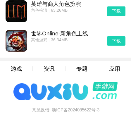
英雄与商人角色扮演
- Bronislaw
锁在一个巨大的外骨骼中。它移动缓慢，但
角色扮演
|
63.26MB
下载
是用大量装甲弥补了这一点。
世界Online-新角色上线
其他游戏
|
36.34MB
下载
游戏
资讯
专题
应用
意见反馈.
浙ICP备2024085622号-3