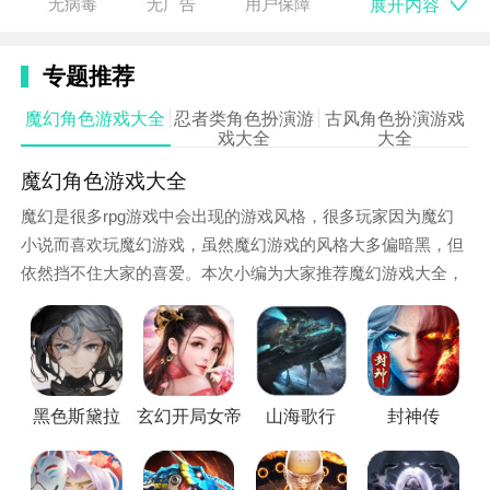
展开内容
无病毒
无广告
用户保障
物。
地下城 英雄 Rogue vs Slav RPG 有很多英雄可以玩：
专题推荐
网络Bogatyr Slav，Red Alert，Voodoo，Beorn和
魔幻角色游戏大全
忍者类角色扮演游
古风角色扮演游戏
Bronislaw同志。这些超级斯拉夫人能够对抗流氓。盗
戏大全
大全
贼对抗斯拉夫地牢游戏有许多你可以与之对抗的老板。
魔幻角色游戏大全
流氓类游戏包括该类型的传统游戏，例如rpg游戏，史
诗游戏，升级游戏，英雄游戏，动作游戏。使用带有两
魔幻是很多rpg游戏中会出现的游戏风格，很多玩家因为魔幻
个子弹的独特跳弹机制。这将是一场艰苦的比赛！
小说而喜欢玩魔幻游戏，虽然魔幻游戏的风格大多偏暗黑，但
依然挡不住大家的喜爱。本次小编为大家推荐魔幻游戏大全，
Rogue vs Slav游戏包含RPG类Rogue风格元素，例如
快来下载，感受魔幻世界的奇妙吧！
角色升级和探索周围的世界。 Roguelike的特点是玩家
角色永久死亡。一切都在rpg游戏中生成。您将永远不
会得到两个相同的地牢！
每个武器都是独一无二的：俄
罗斯娃娃，电子弓，网络双胞胎，步枪。
黑色斯黛拉
玄幻开局女帝上门求亲叶冥最新
山海歌行
封神传
游戏特点