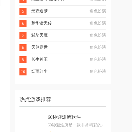
无双造梦
角色扮演
5
梦华诸天传
角色扮演
6
弑杀天魔
角色扮演
7
天尊霸世
角色扮演
8
长生神王
角色扮演
9
烟雨红尘
角色扮演
10
热点游戏推荐
60秒避难所软件
60秒避难所是一款非常精彩的末日生存类手游