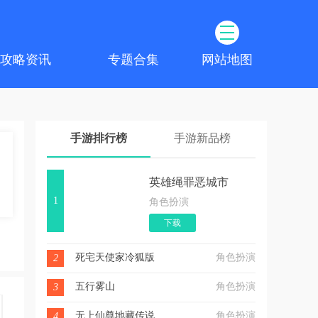
攻略资讯
专题合集
网站地图
手游排行榜
手游新品榜
英雄绳罪恶城市
1
角色扮演
下载
死宅天使家冷狐版
角色扮演
2
五行雾山
角色扮演
3
无上仙尊地藏传说
角色扮演
4