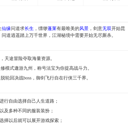
生
仙缘
问道求
长生
，缥缈
蓬莱
有最唯美的
风景
，剑意
无双
开始昆
，问道逍遥踏上万千世界，江湖秘境中需要开始无尽厮杀。
比，天途冒险夺取海量资源。
双修模式遨游九州，称号法宝为你提高战斗力。
脱轮回决战boss，御剑飞行自在行侠三千界。
们进行自由选择自己人生道路；
色以及多种不同的服装装扮；
的选择以后就可以展开游戏探索；