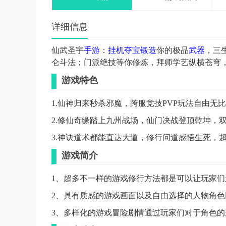
详细信息
仙武圣宇
手游
：
挂机
夺宝
锻造
你的极品
武器
，三
仑斗法；门派绝技等你修炼，拜师学艺纵横苍穹
游戏特色
1.仙神归来秒杀邪魔，跨服竞技PVP玩法自由无
2.修仙奇缘踏上九州战场，仙门决战登顶乾坤，
3.神诀道术都能直达大道，修行问道感悟生死，超
游戏简介
1、超多不一样的游戏修行方法都是可以让玩家
2、具有质感的游戏画面以及自由选择的人物角
3、多样化的游戏冒险剧情通过玩家们对于角色