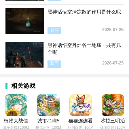
黑神话悟空清凉散的作用是什么呢
新闻
2026-07-25
黑神话悟空丹灶谷土地庙一共有几
个呢
新闻
2026-07-25
相关游戏
植物大战僵
城市岛屿5
猫猫连连看
沙拉三明治
战争策略 | 100M
模拟经营 | 100M
休闲益智 | 100M
休闲益智 | 100M