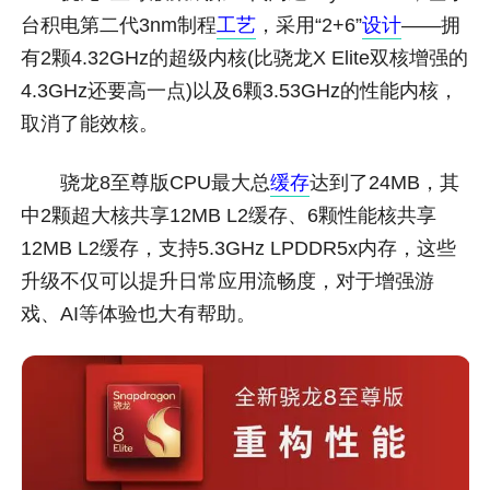
台积电第二代3nm制程
工艺
，采用“2+6”
设计
——拥
有2颗4.32GHz的超级内核(比骁龙X Elite双核增强的
4.3GHz还要高一点)以及6颗3.53GHz的性能内核，
取消了能效核。
骁龙8至尊版CPU最大总
缓存
达到了24MB，其
中2颗超大核共享12MB L2缓存、6颗性能核共享
12MB L2缓存，支持5.3GHz LPDDR5x内存，这些
升级不仅可以提升日常应用流畅度，对于增强游
戏、AI等体验也大有帮助。