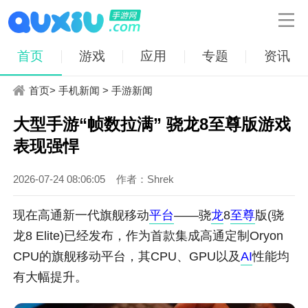

首页
游戏
应用
专题
资讯
首页
>
手机新闻
>
手游新闻
大型手游“帧数拉满” 骁龙8至尊版游戏
表现强悍
2026-07-24 08:06:05
作者：Shrek
现在高通新一代旗舰移动
平台
——骁
龙
8
至尊
版(骁
龙8 Elite)已经发布，作为首款集成高通定制Oryon
CPU的旗舰移动平台，其CPU、GPU以及
AI
性能均
有大幅提升。