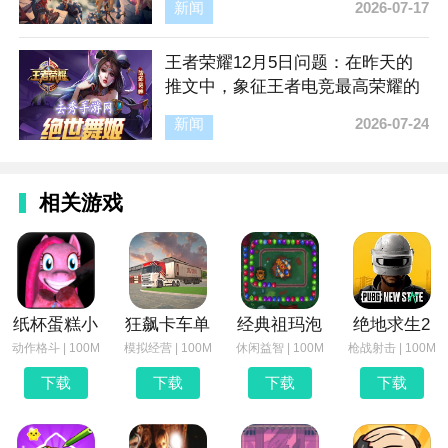
新闻
2026-07-17
王者荣耀12月5日问题：在昨天的
推文中，象征王者电竞最高荣耀的
奖杯是____。
新闻
2026-07-24
相关游戏
纸杯蛋糕小
狂飙卡车单
经典祖玛泡
绝地求生2
动作格斗 | 100M
模拟经营 | 100M
休闲益智 | 100M
枪战射击 | 100M
下载
下载
下载
下载