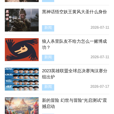
黑神话悟空妖王黄风大圣什么身份
新闻
2026-07-11
狼人杀里队友不给力怎么一赌博成
功？
新闻
2026-07-11
2023英雄联盟全球总决赛淘汰赛分
组出炉
新闻
2026-07-17
新的冒险 幻世与冒险“光启测试”震
撼启动