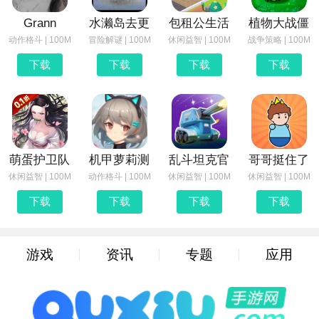
Grann
水濑岛去更
包租公生活
植物大战僵
动作格斗 | 100M
冒险解谜 | 100M
休闲益智 | 100M
战争策略 | 100M
下载
下载
下载
下载
萌蛋护卫队
机甲萝莉测
乱斗坦克官
哥哥挺住了
休闲益智 | 100M
动作格斗 | 100M
休闲益智 | 100M
休闲益智 | 100M
下载
下载
下载
下载
游戏
资讯
专题
应用