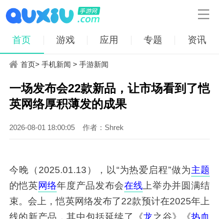

首页
游戏
应用
专题
资讯
首页
>
手机新闻
>
手游新闻
一场发布会22款新品，让市场看到了恺
英网络厚积薄发的成果
2026-08-01 18:00:05
作者：Shrek
今晚（2025.01.13），以“为热爱启程”做为
主题
的恺英
网络
年度产品发布会
在线
上举办并圆满结
束。会上，恺英网络发布了22款预计在2025年上
线的新产品，其中包括延续了《
龙
之谷
》《
热血