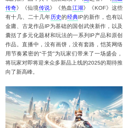
传奇
》《仙境
传说
》《热血
江湖
》《KOF》这些
有十几、二十几年
历史
的
经典
IP的新作，也有以
金庸、古龙作品IP为基础的国创武侠新作，以及
囊括了多元化题材和玩法的一系列IP产品和原创
作品。直播中，没有画饼，没有套路，恺英网络
用节奏紧密的“干货”为玩家们带来了一场盛会，
将玩家对即将迎来众多新品上线的2025的期待推
向了新高峰。