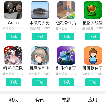
Grann
水濑岛去更
包租公生活
植物大战僵
动作格斗 | 100M
冒险解谜 | 100M
休闲益智 | 100M
战争策略 | 100M
下载
下载
下载
下载
萌蛋护卫队
机甲萝莉测
乱斗坦克官
哥哥挺住了
休闲益智 | 100M
动作格斗 | 100M
休闲益智 | 100M
休闲益智 | 100M
下载
下载
下载
下载
游戏
资讯
专题
应用