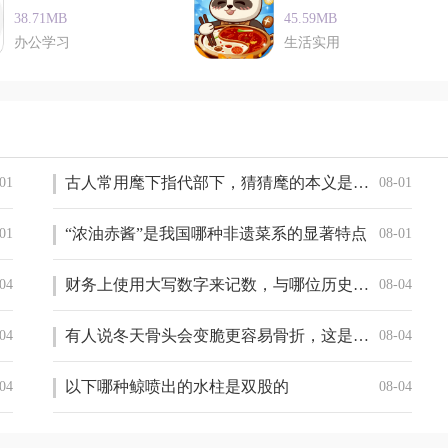
38.71MB
45.59MB
办公学习
生活实用
古人常用麾下指代部下，猜猜麾的本义是什么
01
08-01
“浓油赤酱”是我国哪种非遗菜系的显著特点
01
08-01
财务上使用大写数字来记数，与哪位历史人物有关
04
08-04
有人说冬天骨头会变脆更容易骨折，这是真的吗
04
08-04
以下哪种鲸喷出的水柱是双股的
04
08-04