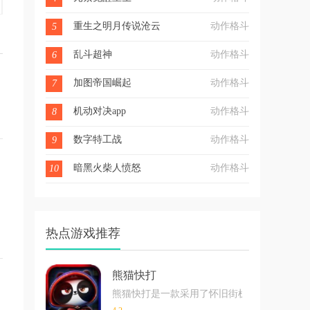
重生之明月传说沧云劫
动作格斗
5
乱斗超神
动作格斗
6
加图帝国崛起
动作格斗
7
机动对决app
动作格斗
8
数字特工战
动作格斗
9
暗黑火柴人愤怒
动作格斗
10
热点游戏推荐
熊猫快打
熊猫快打是一款采用了怀旧街机风格的格斗玩