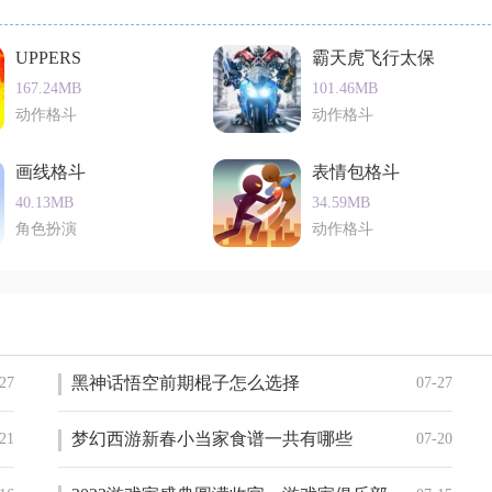
UPPERS
霸天虎飞行太保
167.24MB
101.46MB
动作格斗
动作格斗
画线格斗
表情包格斗
40.13MB
34.59MB
角色扮演
动作格斗
黑神话悟空前期棍子怎么选择
27
07-27
梦幻西游新春小当家食谱一共有哪些
21
07-20