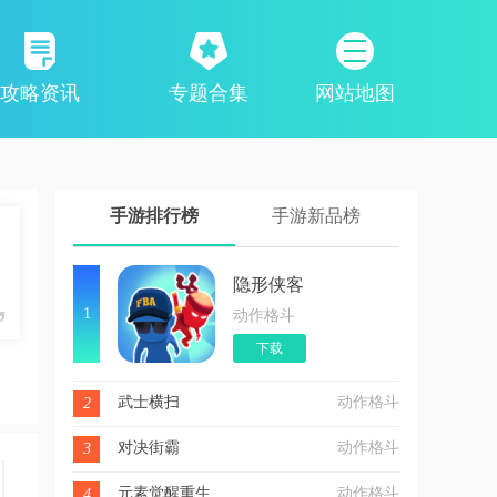
攻略资讯
专题合集
网站地图
手游排行榜
手游新品榜
隐形侠客
1
动作格斗
下载
武士横扫
动作格斗
2
对决街霸
动作格斗
3
元素觉醒重生
动作格斗
4