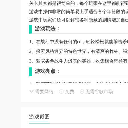
关卡其实都是很简单的，每个玩家在这里都能得
游戏中操作非常的简单易上手适合各个年龄段的
游戏中玩家们还可以解锁各种隐藏的剧情增加自
游戏玩法：
1、在战斗中没有任何的cd，轻轻松松就能够击杀
2、探索风格迥异的特色世界，有清爽的竹林、
3、驾驭各色战斗力爆表的英雄，收集组合奇异
游戏亮点：
1、玩家可以通过修罗幻境试炼，在这个试炼中
需要网络
免费
无需谷歌市场
更新日志：
1.修复了一系列问题：
游戏截图
- 西域隐藏房间石头人无敌；
- 怪物、BOSS、商店老板卡出房间、卡进地形；