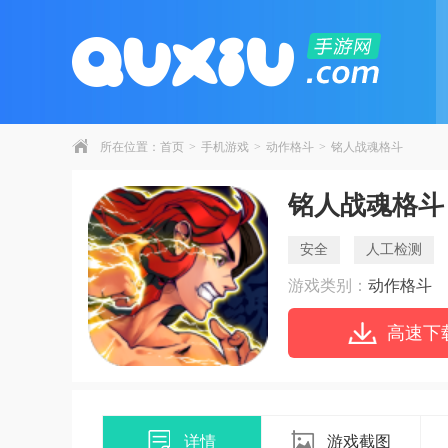
所在位置：
首页
>
手机游戏
>
动作格斗
>
铭人战魂格斗
铭人战魂格斗
安全
人工检测
游戏类别：
动作格斗
高速下
详情
游戏截图