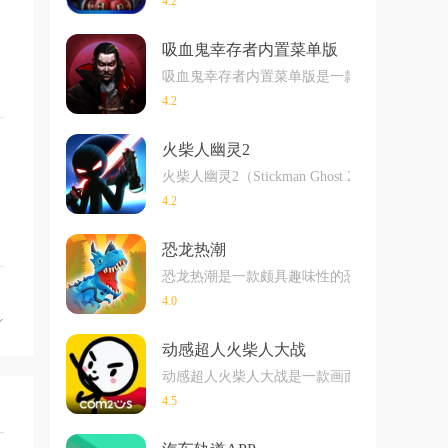
4.2
吸血鬼幸存者内置菜单版
吸血鬼幸存者内置菜单版是一款充满刺激与冒
4.2
火柴人幽灵2
火柴人幽灵2（Stickman Ghost
4.2
恐龙热潮
恐龙热潮是一款颇具趣味性的恐龙战斗游戏，
4.0
动感超人火柴人大战
动感超人火柴人大战是一款画面玩法非常刺激
4.5