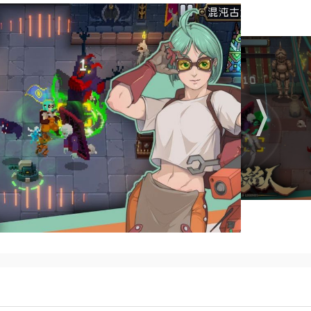
释放的攻击将对所有单位造成无差别伤害；
成量（精英形态下的隐藏房间boss强度将一定程度降低）；
次受到攻击后的0.2秒内会获得100%伤害减免；
触发。强控效果结束后，角色将获得2秒的强控免疫。