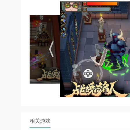
- 有护盾但血量为空的情况下直接死亡；
- 复活次数不统计；
- 蜈蚣钻地不出来；
- 隐藏房间女弓箭手卡住；
- 隐藏房间德古拉吸血鬼出现无限蝙蝠；
- 传送房间不出现；
2.优化调整：
- 角色复活后将获得3秒无敌时间；
- “雷电法王”的攻击现在需要更多准备时间，且
- 降低了进攻型精英怪的攻速加成量和冷却缩短加
- 霸体精英现在不再与其他精英类型叠加出现；
- 玩家现在可以更快的从连续受击中恢复过来，且每
- 强控效果（如眩晕、石化等）不会连续和叠加
相关游戏