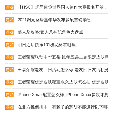
【HSC】虎牙迷你世界同人创作大赛报名开始，4
游戏
资讯
2021网元圣唐嘉年华发布多项重磅消息
游戏
资讯
狼人杀攻略:狼人杀神职角色大盘点
游戏
资讯
明日之后快乐101樱花树在哪里
游戏
资讯
王者荣耀联动中华五岳 鼠年五岳主题限定皮肤新
游戏
资讯
王者荣耀老友回归活动怎么做 老友回归友情积分
游戏
资讯
王者荣耀优选皮肤秘宝永久皮肤怎么抽 优选皮肤
游戏
资讯
iPhone Xmax配置怎么样_iPhone Xmax参数评测
游戏
资讯
在北方推倒胡中，有赖子的鸡胡不能进行以下哪个
游戏
资讯