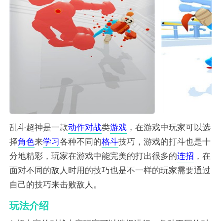
乱斗超神是一款
动作
对战
类
游戏
，在游戏中玩家可以选
择
角色
来
学习
各种不同的
格斗
技巧，游戏的打斗也是十
分地精彩，玩家在游戏中能完美的打出很多的
连招
，在
面对不同的敌人时用的技巧也是不一样的玩家需要通过
自己的技巧来击败敌人。
玩法介绍