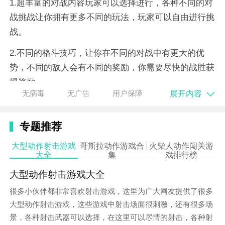
1.超丰富的对战内容玩家可以选择进行，各种不同的对
战挑战让你拥有更多不同的玩法，玩家可以自由进行挑
战。
2.不同的格斗技巧，让你在不同的对战中有更大的优
势，不同的敌人会有不同的奖励，你需要尽快的战胜获
得奖励。
展开内容
无病毒
无广告
用户保障
3.选择自己喜欢对战角色在不同的对战模式中挑战更多
不同的对手，超多不同的玩法等你来选择，体验不同乐
专题推荐
趣。
大型动作射击游戏
哥斯拉动作游戏合
火柴人动作闯关游
游戏特色
大全
集
戏排行榜
1.大量的游戏挑战玩法，玩家可以积累不同的对战经
大型动作射击游戏大全
验，更好的面对不同的对手。
很多小伙伴都非常喜欢射击游戏，这里为广大网友提供了很多
大型动作射击游戏，这些游戏中射击场面很刺激，还有很多场
2.每一关都可以解锁不同的对战技巧，你需要不断的进
景，各种射击武器可以选择，在这里可以尽情的射击，各种射
行练习才能发挥更大的作用。