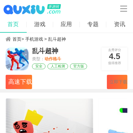

首页
游戏
应用
专题
资讯
首页
>
手机游戏
> 乱斗超神
乱斗超神
去秀评分
4.5
类型：
动作格斗
值得推荐
安全
人工检测
官方版
高速下载
立即下载