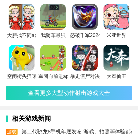
击动作可以挑战，有喜欢就下载体验一下叭。
3.挑战越多对你的奖励也会越多吗，超多不同的关卡让
你充满乐趣，享受不同玩法。
游戏说明
大胆找不同app
我骑车最强
怒破千军2024
米亚世界
在游戏中自由的对战玩家随意选择，超多不同的模式学
习不同的格斗技巧，不同的玩法带来不同的挑战，喜欢
的玩家赶紧
下载
吧。
小编点评
空闲街头猫咪战斗app
军团向前进app
暴走僵尸对决
大奉仙王
游戏的操作手感十分地优秀，在玩家的操作中打出很多
查看更多大型动作射击游戏大全
厉害的操作，游戏中有很多不同的对手能让用户来进行
选择，击败更强的对手就能获得更丰厚的奖励。
上面就是去秀小编为你带来的
乱斗超神
，你还在等什
相关游戏新闻
么？赶快下载起来开始游戏吧。
第二代骁龙8手机年底发布 游戏、拍照等体验都会
游戏
资讯