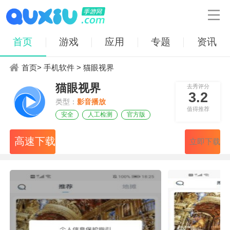

首页
游戏
应用
专题
资讯
首页
>
手机软件
> 猫眼视界
猫眼视界
去秀评分
3.2
类型：
影音播放
值得推荐
安全
人工检测
官方版
高速下载
立即下载