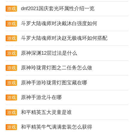
2. 对不同类型的文件进行测试，验证软件的恢复能力和
dnf2021国庆套光环属性介绍一览
游戏
效率。
攻略
斗罗大陆魂师对决戴沐白强度如何
游戏
3. 在不同场景下模拟数据丢失情况，测试软件的恢复效
攻略
果和安全性。
斗罗大陆魂师对决赵无极魂环如何搭配
游戏
攻略
原神深渊12层过法是什么
游戏
攻略
原神玲珑霄灯图之二任务怎么做
游戏
攻略
原神手游玲珑霄灯图宝藏在哪
游戏
攻略
原神手游北斗在哪
游戏
攻略
和平精英五大灵童是谁
游戏
攻略
和平精英牛气满满套装怎么获得
游戏
攻略