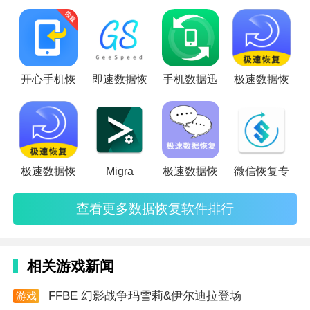
3. 简单易用：软件界面设计简洁明了，操作简单易懂，
用户无需专业知识也能轻松上手。
软件攻略
开心手机恢
即速数据恢
手机数据迅
极速数据恢
1. 定期备份：为避免数据丢失，建议用户定期备份重要
文件。
2. 谨慎操作：在进行数据恢复时，务必按照软件提示操
作，避免误操作导致数据损坏。
极速数据恢
Migra
极速数据恢
微信恢复专
3. 及时恢复：一旦发现数据丢失，应尽快使用小鹏数据
查看更多数据恢复软件排行
恢复进行恢复，以提高恢复成功率。
软件测试
相关游戏新闻
1. 在不同型号的安卓设备上进行测试，确保软件的兼容
性和稳定性。
FFBE 幻影战争玛雪莉&伊尔迪拉登场
游戏
资讯