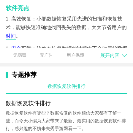
软件亮点
1. 高效恢复：小鹏数据恢复采用先进的扫描和恢复技
术，能够快速准确地找回丢失的数据，大大节省用户的
时间
。
2.
安全
可靠：软件在恢复数据的过程中不会对原始数据
展开内容
无病毒
无广告
用户保障
进行任何修改或损坏，确保数据的安全性和完整性。
3. 广泛适用：支持恢复多种类型的文件，包括照片、视
专题推荐
频、音频、文档等，满足不同用户的需求。
数据恢复软件排行
软件特性
1. 深度扫描：软件能够深度扫描设备存储空间，找到已
数据恢复软件排行
删除但仍可恢复的文件，确保数据的完整性。
数据恢复软件有哪些？数据恢复的软件相信大家都有了解一
些，而今天小编为大家带来了最新、最实用的数据恢复软件排
2. 快速预览：在恢复之前，用户可以预览文件的内容，
行，感兴趣的不妨来去秀手游网看一下。
确保恢复的文件是所需的文件。