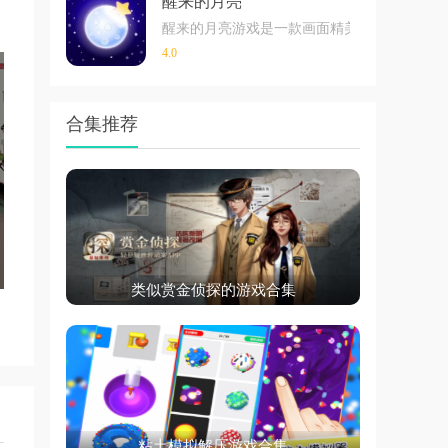
醒来的月亮
醒来的月亮游戏是一款画面精美，场景设计有
4.0
合集推荐
类似赏金侦探的游戏合集
粘土模拟解压游戏合集