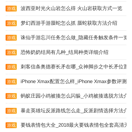
3、自由度高的任务设计游戏中的关卡任务设计灵活多
波西亚时光火山岩怎么得 火山岩获取方式一览
游戏
样，玩家可以根据个人喜好和策略来完成挑战。
资讯
4、排行榜与成就系统游戏设有排行榜和成就系统，玩
梦幻西游手游蜃蛇怎么抓 蜃蛇获取方法介绍
游戏
资讯
家可以与其他玩家比较成绩，增加竞争乐趣和成就感。
诛仙手游忘川任务怎么做_隐藏任务触发条件一览
游戏
游戏评价
资讯
恐怖奶奶结局有几种_结局种类详细介绍
游戏
美少女的换装衣橱的操作界面简单直观，玩家可以轻松
资讯
上手并进行游戏。游戏中拥有大量的装扮选项和任务设
刺客信条奥德赛长矛在哪_众神脚步之中长矛位置
游戏
计，保证了游戏的可玩性和持久性。游戏提供了与其他
资讯
玩家分享和交流的平台，增加了游戏的社交互动性。美
iPhone Xmax配置怎么样_iPhone Xmax参数评测
游戏
资讯
少女的换装衣橱游戏会定期推出新的更新和活动，保持
蚂蚁庄园小鸡被揍怎么闪躲_小鸡被揍逃脱方法介
游戏
了玩家的兴趣和参与度。
资讯
暴走英雄坛反派路线怎么走_反派剧情选择方法介
游戏
资讯
要钱表情包大全_2018最火要钱表情包全套高清无
游戏
资讯