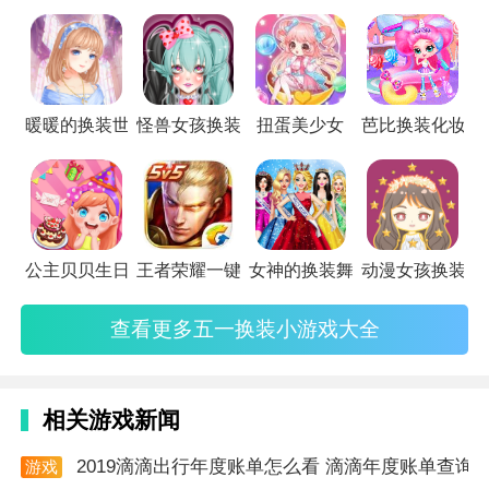
每个都非常有趣，操作起来很简单，主要是无聊的时候可以打
2、创造力与个性化游戏提供了丰富的装扮选项和选
发时间。
择，让玩家可以发挥创造力，打造独特的角色形象。
3、社交互动性玩家可以与其他玩家分享自己的装扮成
暖暖的换装世界手游
怪兽女孩换装
扭蛋美少女
芭比换装化妆秀
果，互相欣赏和交流，增加游戏的社交互动性。
4、持续更新与活动游戏会定期更新新的装扮内容和活
动，保持玩家的兴趣和参与度。
游戏亮点
公主贝贝生日派对
王者荣耀一键换装辅助
女神的换装舞会
动漫女孩换装
1、精美的画面和音效美少女的换装衣橱拥有精美的画
查看更多五一换装小游戏大全
面和悦耳的音效，为玩家带来视听上的享受。
2、多样化的装扮选项游戏中提供了丰富多样的装扮选
相关游戏新闻
项，包括发型、服装、配饰等，满足玩家对个性化的追
求。
2019滴滴出行年度账单怎么看 滴滴年度账单查询
游戏
资讯