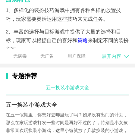
1、多样化的装扮技巧游戏中拥有各种各样的放置技
巧，玩家需要灵活运用这些技巧来完成任务。
2、丰富的选择与目标游戏中提供了大量的选择和目
标，玩家可以根据自己的喜好和
策略
来制定不同的装扮
方案。
展开内容
无病毒
无广告
用户保障
3、解锁大量游戏方式通过完成特定的任务，玩家可以
解锁更多的游戏方式，增加游戏的可玩性和乐趣。
专题推荐
4、最佳达人体验游戏鼓励玩家成为最佳达人，通过不
五一换装小游戏大全
断解锁和提升装扮技巧，成为游戏内的顶级
角色
。
游戏优势
五一换装小游戏大全
在五一假期里，你想好去哪里玩了吗？如果没有出门的计划，
1、
休闲
娱乐性高作为一款放置游戏，美少女的换装衣
那么在家玩游戏打发一些时间是再好不过的了，特别是小女孩
橱不需要长时间的投入，玩家可以在空闲时间随时进行
非常喜欢玩换装小游戏，这里小编就放了几款换装的小游戏，
游戏，享受放松的乐趣。