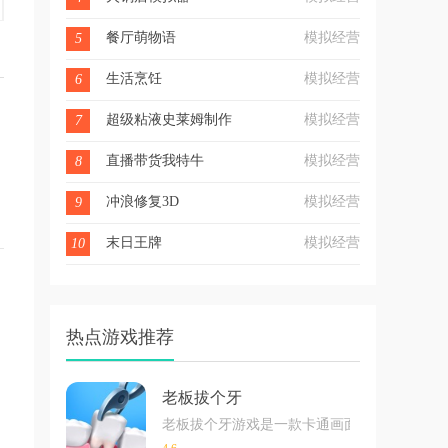
餐厅萌物语
模拟经营
5
生活烹饪
模拟经营
6
的
超级粘液史莱姆制作
模拟经营
7
直播带货我特牛
模拟经营
8
冲浪修复3D
模拟经营
9
末日王牌
模拟经营
10
热点游戏推荐
老板拔个牙
老板拔个牙游戏是一款卡通画面风格的模拟经