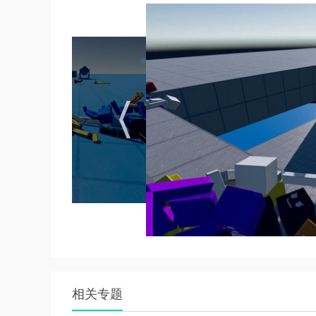
3. 持续更新：定期推出新布偶部件、活动与挑
游戏机制
1. 设计制作：玩家需要收集材料，解锁新技能
2. 经营工坊：管理工坊的日常运营，包括招聘
3. 物理模拟：控制布娃娃角色进行各种有趣的
4. 任务挑战：游戏提供了多种任务和挑战，如
数和奖励。
5. 编辑器功能：玩家可以使用编辑器自定义和
新手攻略
1. 熟悉基本操作：新手玩家需要先熟悉游戏的
2. 完成基础任务：通过完成基础任务，解锁新
3. 积极参与活动：参与游戏内的各种活动，可
相关专题
4. 与其他玩家交流：利用游戏内置的论坛和社