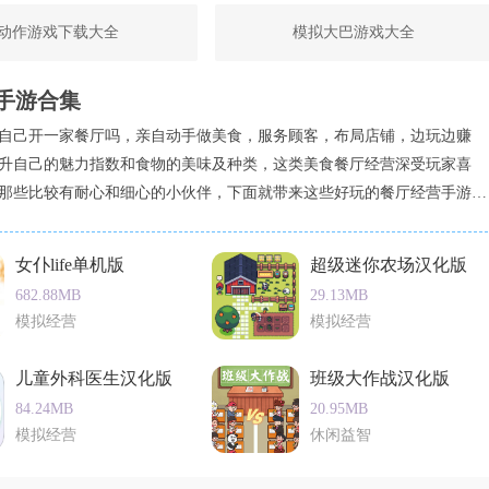
动作游戏下载大全
模拟大巴游戏大全
手游合集
趣的安卓游戏，它不仅提供了丰富的模拟经营玩法，还融入了真实的物理模
欢设计制作的玩家，还是喜欢经营管理的玩家，都能在这款游戏
自己开一家餐厅吗，亲自动手做美食，服务顾客，布局店铺，边玩边赚
社交互动功能，让玩家可以与其他玩家交流心得和经验，共同提
升自己的魅力指数和食物的美味及种类，这类美食餐厅经营深受玩家喜
载一试，相信你会爱上这个充满奇幻色彩的玩偶世界。
那些比较有耐心和细心的小伙伴，下面就带来这些好玩的餐厅经营手游，
女仆life单机版
超级迷你农场汉化版
682.88MB
29.13MB
模拟经营
模拟经营
儿童外科医生汉化版
班级大作战汉化版
84.24MB
20.95MB
模拟经营
休闲益智