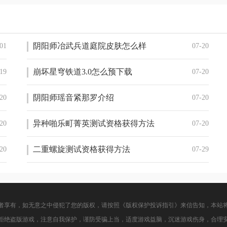
阴阳师冶武兵道庭院皮肤怎么样
01
07-20
崩坏星穹铁道3.0怎么预下载
19
07-20
阴阳师瑶音紧那罗介绍
20
07-20
异种啪乐町菁英测试资格获得方法
20
07-20
二重螺旋测试资格获得方法
20
07-29
者享有，如无意之中侵犯了您的版权，请按照《版权保护投诉指引》来信告知，本站
拒绝盗版游戏，注意自我保护，谨防受骗上当，适度游戏益脑，沉迷游戏伤身，合理