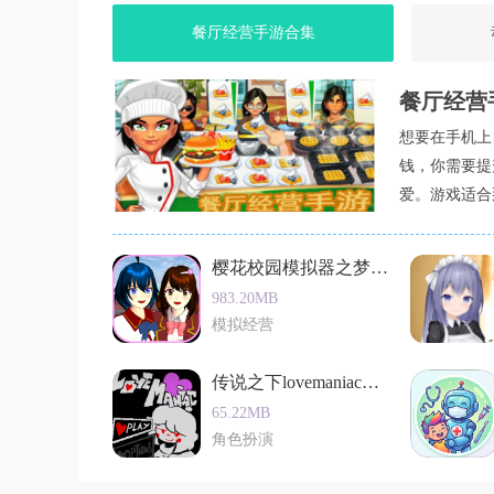
平。
餐厅经营手游合集
小编有话说
餐厅经营
fun with ragdolls是一款充满创意与乐
元素，为玩家带来了全新的游戏体验。无论是喜
想要在手机上
中找到自己的乐趣。同时，游戏还提供了丰富的
钱，你需要提
升游戏水平。如果你对这款游戏感兴趣，不妨下
爱。游戏适合
不要错过哦。
樱花校园模拟器之梦幻樱花ios高画质版
983.20MB
模拟经营
传说之下lovemaniac单机版
65.22MB
角色扮演