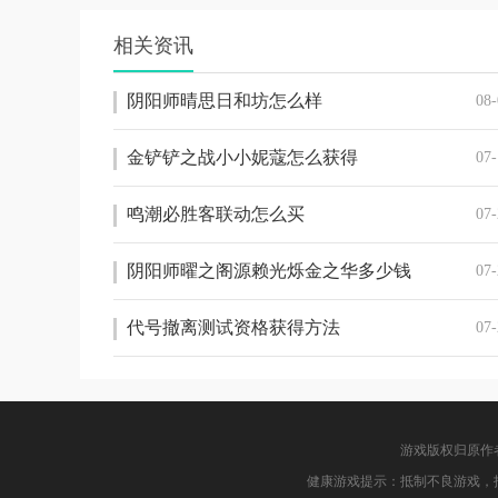
相关资讯
阴阳师晴思日和坊怎么样
08-
金铲铲之战小小妮蔻怎么获得
07-
鸣潮必胜客联动怎么买
07-
阴阳师曜之阁源赖光烁金之华多少钱
07-
代号撤离测试资格获得方法
07-
游戏版权归原作
健康游戏提示：抵制不良游戏，