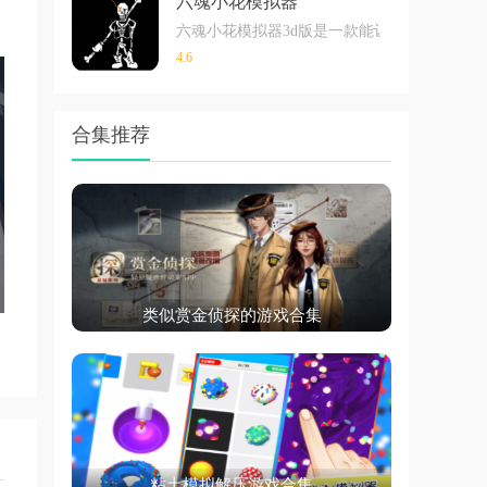
六魂小花模拟器
六魂小花模拟器3d版是一款能让每个人都从
4.6
合集推荐
类似赏金侦探的游戏合集
粘土模拟解压游戏合集