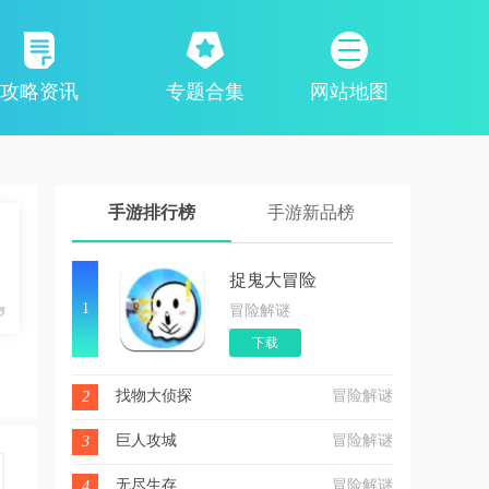
攻略资讯
专题合集
网站地图
手游排行榜
手游新品榜
捉鬼大冒险
1
冒险解谜
下载
找物大侦探
冒险解谜
2
巨人攻城
冒险解谜
3
无尽生存
冒险解谜
4