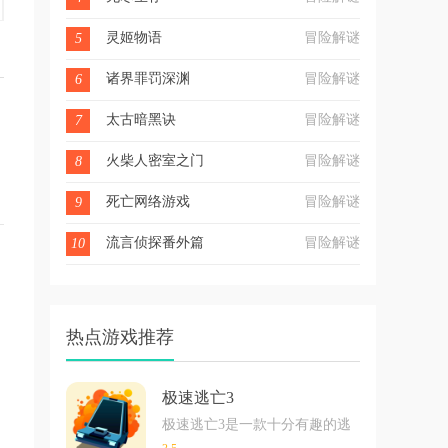
灵姬物语
冒险解谜
5
诸界罪罚深渊
冒险解谜
6
太古暗黑诀
冒险解谜
7
火柴人密室之门
冒险解谜
8
死亡网络游戏
冒险解谜
9
流言侦探番外篇
冒险解谜
10
热点游戏推荐
极速逃亡3
极速逃亡3是一款十分有趣的逃脱类游戏，在