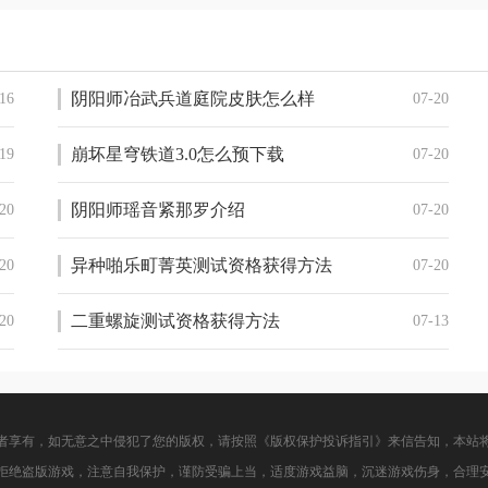
阴阳师冶武兵道庭院皮肤怎么样
16
07-20
崩坏星穹铁道3.0怎么预下载
19
07-20
阴阳师瑶音紧那罗介绍
20
07-20
异种啪乐町菁英测试资格获得方法
20
07-20
二重螺旋测试资格获得方法
20
07-13
者享有，如无意之中侵犯了您的版权，请按照《版权保护投诉指引》来信告知，本站
拒绝盗版游戏，注意自我保护，谨防受骗上当，适度游戏益脑，沉迷游戏伤身，合理