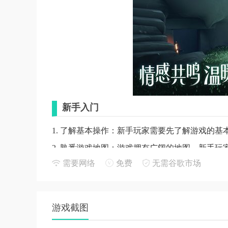
新手入门
1. 了解基本操作：新手玩家需要先了解游戏的
2. 熟悉游戏地图：游戏拥有广阔的地图，新手
需要网络
免费
无需谷歌市场
3. 建立好友关系：与其他玩家建立好友关系，
玩法解析
1. 收集烛火：尽可能多地收集烛火，以获取白
游戏截图
2. 完成季节先祖任务：完成季节先祖任务，获