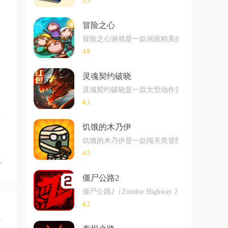
3.5
冒险之心
冒险之心游戏是一款画面精美的卡通冒险游戏，
4.8
灵魂契约破晓
灵魂契约破晓是一款大型动作竞技手游，玩家
4.3
饥饿的木乃伊
饥饿的木乃伊是一款闯关类冒险游戏，整个游
4.5
僵尸公路2
僵尸公路2（Zombie Highway 
4.2