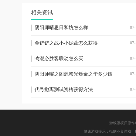
相关资讯
阴阳师晴思日和坊怎么样
07-
金铲铲之战小小妮蔻怎么获得
07-
鸣潮必胜客联动怎么买
07-
阴阳师曜之阁源赖光烁金之华多少钱
07-
代号撤离测试资格获得方法
07-
游戏版权归原作
健康游戏提示：抵制不良游戏，