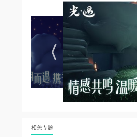
3. 探索隐藏图：探索隐藏图，寻找隐藏的先祖
4. 与好友互心：与好友互心，增加爱心数量，用
5. 学习飞行技巧：学会利用飞行技巧，快速穿
游戏测评
北觅网光遇以其唯美的画风、丰富的剧情和独特
阔的游戏世界供玩家自由探索，还通过丰富的角
感。无论是喜欢冒险探索还是社交互动的玩家，
推出新的内容和活动，为玩家带来持续的新鲜感
是一款值得一试的冒险解密类休闲游戏。
相关专题