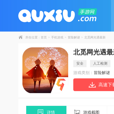
所在位置：
首页
>
手机游戏
>
冒险解谜
>
北觅网光遇最新
北觅网光遇最
安全
人工检测
游戏类别：
冒险解谜
高速下
详情
游戏截图