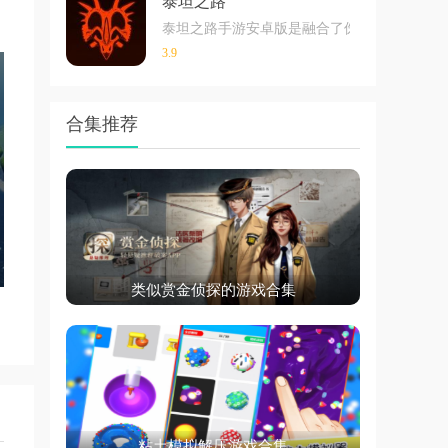
泰坦之路
泰坦之路手游安卓版是融合了侏罗纪时代的恐
3.9
合集推荐
类似赏金侦探的游戏合集
粘土模拟解压游戏合集