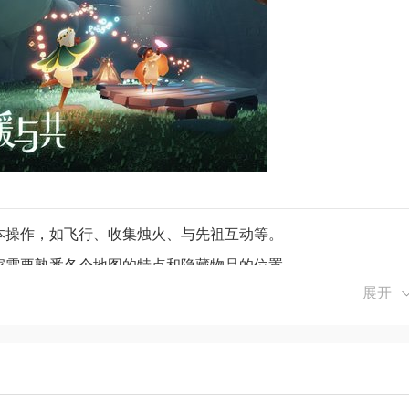
基本操作，如飞行、收集烛火、与先祖互动等。
玩家需要熟悉各个地图的特点和隐藏物品的位置。
展开
互赠爱心和烛火，共同提升游戏进度。
蜡烛，用于兑换装扮和解锁先祖动作。
取当季蜡烛，兑换限定季节物品。