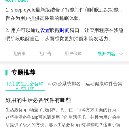
1. sleep cycle最新版结合了智能闹钟和睡眠追踪功能，
旨在为用户提供高质量的睡眠体验。
2. 用户可以通过
设置
唤醒
时间
窗口，让应用程序在浅睡
眠阶段唤醒自己，从而感觉更加清醒和焕发活力。
3. 应用程序还提供睡眠分析、声音
记录
、统计和趋势分
展开内容
无病毒
无广告
用户保障
析等功能，帮助用户全面了解自己的睡眠状况。
4. sleep cycle可以与apple health等
健康
应用程序集
专题推荐
成，自动同步睡眠
数据
，为用户提供全面的健康
管理
视
好用的生活必备软
oa办公系统排名
运动健康软件合集
图。
件有哪些
好用的生活必备软件有哪些
生活必备app涵盖了我们衣、食、住、行等方方面面的行为，
这些生活必备app可以满足用户的生活需求，并且为用户的生
活提供了极大的方便。那么生活必备app有哪些呢？这里小编