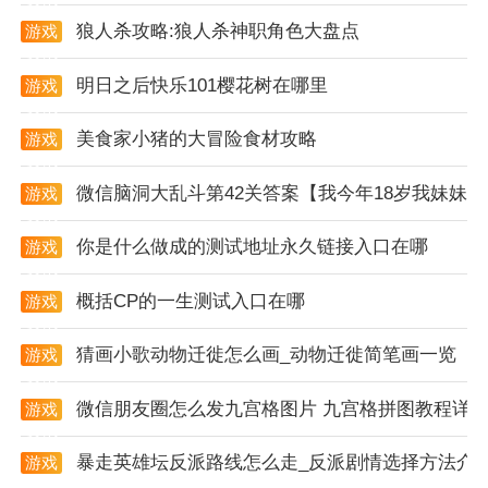
狼人杀攻略:狼人杀神职角色大盘点
游戏
app特征
资讯
1. 智能唤醒：sleep cycle的核心功能是智能唤醒系统，
明日之后快乐101樱花树在哪里
游戏
通过分析用户的睡眠模式来确定最佳的唤醒时机。
资讯
美食家小猪的大冒险食材攻略
游戏
2. 睡眠分析：应用使用手机的麦克风或加速度计来监听
资讯
用户的呼吸和身体活动，从而监测睡眠周期和质量。
微信脑洞大乱斗第42关答案【我今年18岁我妹妹
游戏
资讯
3. 声音记录：具有声音记录功能，可以在用户睡眠期间
你是什么做成的测试地址永久链接入口在哪
游戏
录制噪音、说话或打鼾等声音，帮助用户识别夜间可能
资讯
打扰睡眠的因素。
概括CP的一生测试入口在哪
游戏
资讯
4. 统计和趋势分析：提供详细的统计数据和趋势分析，
猜画小歌动物迁徙怎么画_动物迁徙简笔画一览
游戏
让用户可以跟踪他们的睡眠质量随时间的变化。
资讯
微信朋友圈怎么发九宫格图片 九宫格拼图教程详
游戏
app优化
资讯
1. 个性化闹钟声音：用户可以选择多种不同的闹钟声
暴走英雄坛反派路线怎么走_反派剧情选择方法介
游戏
资讯
音，或选择渐进式增强的闹钟声，有助于温和地唤醒用