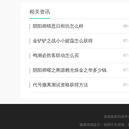
相关资讯
阴阳师晴思日和坊怎么样
08-
金铲铲之战小小妮蔻怎么获得
07-
鸣潮必胜客联动怎么买
07-
阴阳师曜之阁源赖光烁金之华多少钱
07-
代号撤离测试资格获得方法
07-
游戏版权归原作
健康游戏提示：抵制不良游戏，