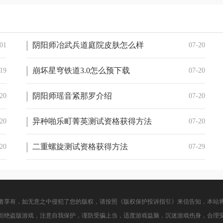
阴阳师冶武兵道庭院皮肤怎么样
01
07-20
崩坏星穹铁道3.0怎么预下载
19
07-20
阴阳师瑶音紧那罗介绍
20
07-20
异种啪乐町菁英测试资格获得方法
20
07-20
二重螺旋测试资格获得方法
20
07-29
者享有，如无意之中侵犯了您的版权，请按照《版权保护投诉指引》来信告知，本站
拒绝盗版游戏，注意自我保护，谨防受骗上当，适度游戏益脑，沉迷游戏伤身，合理