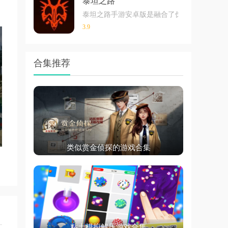
泰坦之路
泰坦之路手游安卓版是融合了侏罗纪时代的恐
3.9
合集推荐
类似赏金侦探的游戏合集
粘土模拟解压游戏合集