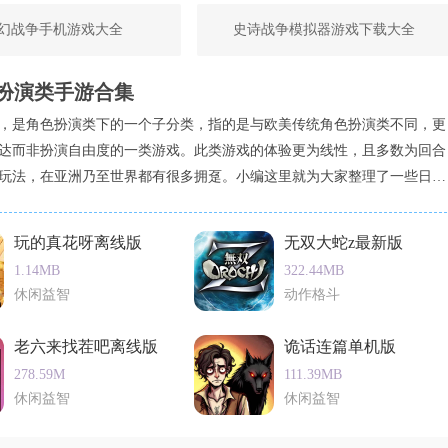
幻战争手机游戏大全
史诗战争模拟器游戏下载大全
评。他们认为游戏画面精美，玩法多样，尤其是多人联机功能增加
扮演类手游合集
具有一定的挑战性，让玩家能够获得更多的成就感和满足感。不
，是角色扮演类下的一个子分类，指的是与欧美传统角色扮演类不同，更
问题，希望开发者能够进一步优化和改进。
达而非扮演自由度的一类游戏。此类游戏的体验更为线性，且多数为回合
玩法，在亚洲乃至世界都有很多拥趸。小编这里就为大家整理了一些日式
手游，以供大家下载游玩。
玩的真花呀离线版
无双大蛇z最新版
1.14MB
322.44MB
休闲益智
动作格斗
老六来找茬吧离线版
诡话连篇单机版
278.59M
111.39MB
休闲益智
休闲益智