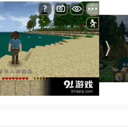
，带来无限可能性和创造乐趣。
等系统都模拟了真实的生存体验。
得奖励和经验值，推动游戏进程。
自由探索、建造、狩猎、种植。
同玩家的需求。
戏体验。
物品，包括各种武器、装备和皮肤。
玩家带来了别样的视觉体验。
动，了解更多的游戏内容和背景故事。
戏内容，修复bug，保证游戏的稳定性和可玩性。
家可以通过点击屏幕进行各种操作。