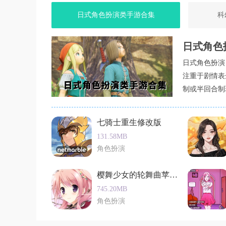
日式角色扮演类手游合集
科
用户点评
用户们对生存战争2野人岛联机版普遍给予了好
日式角色
了游戏的趣味性。同时，游戏中的任务和挑战也
日式角色扮演
过，也有部分用户提到游戏中的某些bug和卡顿
注重于剧情表
制或半回合制
角色扮演类的
七骑士重生修改版
131.58MB
角色扮演
樱舞少女的轮舞曲苹果最新版
745.20MB
角色扮演