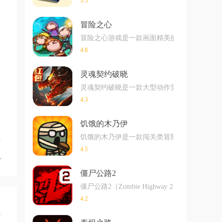
3.5
冒险之心
冒险之心游戏是一款画面精美的卡通冒险游戏，
4.8
灵魂契约破晓
灵魂契约破晓是一款大型动作竞技手游，玩家
4.3
饥饿的木乃伊
饥饿的木乃伊是一款闯关类冒险游戏，整个游
4.5
僵尸公路2
僵尸公路2（Zombie Highway 
4.2