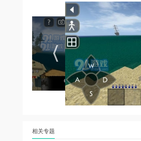
1. 开放世界：游戏世界由玩家自由创造和破坏
2. 真实生存体验：游戏中的天气、健康、饥饿
3. 丰富的任务系统：玩家通过完成任务可以获
软件强项
1. 高度自由：游戏中的自由度极高，玩家可以
2. 丰富的游戏模式：提供多种游戏模式，满足不
3. 专业的声效设计：为玩家带来更加沉浸式的游
4. 多种装备选择：玩家可以获得游戏里所有的
app特点
1. 像素风格：游戏采用了独特的像素画风，为
2. 多种互动方式：玩家可以与游戏中的npc互
3. 持续的更新与维护：游戏开发者会定期更新游
相关专题
4. 优化的操作方式：游戏操作简单易上手，玩