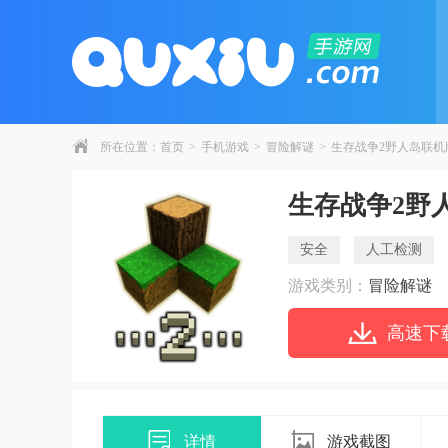
所在位置：
首页
>
手机游戏
>
冒险解谜
>
生存战争2野人岛联机
生存战争2野
安全
人工检测
游戏类别：
冒险解谜
高速下
详情
游戏截图