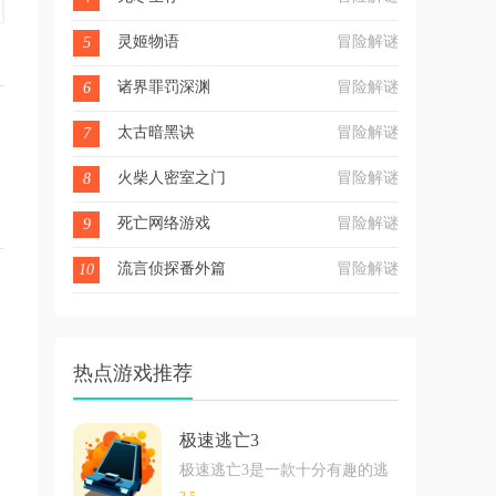
灵姬物语
冒险解谜
5
诸界罪罚深渊
冒险解谜
6
太古暗黑诀
冒险解谜
7
火柴人密室之门
冒险解谜
8
死亡网络游戏
冒险解谜
9
流言侦探番外篇
冒险解谜
10
热点游戏推荐
极速逃亡3
极速逃亡3是一款十分有趣的逃脱类游戏，在