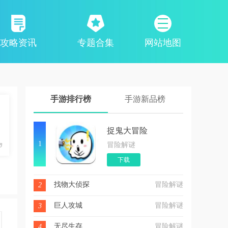
攻略资讯
专题合集
网站地图
手游排行榜
手游新品榜
捉鬼大冒险
1
冒险解谜
下载
找物大侦探
冒险解谜
2
巨人攻城
冒险解谜
3
无尽生存
冒险解谜
4