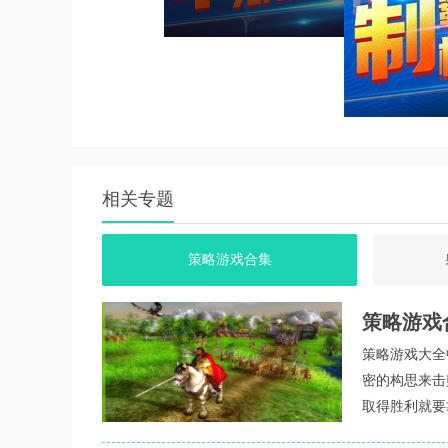
1. 机甲设计独特：玩家普遍认为机甲设计独特
2. 战斗体验刺激：机甲之间的战斗体验被玩家
3. 地图广阔多样：游戏地图广阔且多样，为玩
4. 社交功能完善：玩家对游戏的社交功能表示
游戏说明
1. 游戏操作：玩家需要控制机甲进行移动和攻
相关专题
2. 机甲升级：游戏提供了机甲升级和改造系统
3. 实时互动：游戏中实时互动功能完善，玩家
策略游戏合集
4. 排行榜和竞技场：游戏提供了排行榜和竞技
策略游戏
5. 新手引导：游戏为新手玩家提供了详细的引
策略游戏大全
游戏背景
密的构思来击
1. 未来战场：游戏背景设定在未来战场，充满了
取得胜利就要
2. 机甲文化：游戏中融入了机甲文化，让玩家能