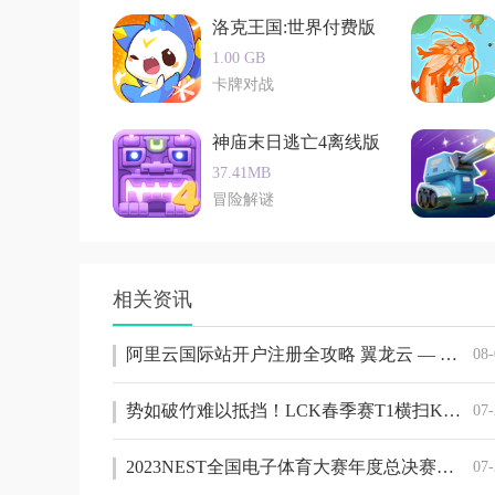
洛克王国:世界付费版
3. 吃鸡玩法：结合吃鸡玩法，为玩家带来了紧张
1.00 GB
4. 多元化元素：游戏中融入了多种元素，如科
卡牌对战
5. 持续更新：游戏将不断更新新的机甲、地图
神庙末日逃亡4离线版
小编测评
37.41MB
机甲吃鸡模拟器是一款充满未来科技感和激情的
冒险解谜
带来了全新的游戏体验。游戏中机甲设计独特、
趣。同时，游戏还提供了丰富的社交互动功能和
趣。总体来说，机甲吃鸡模拟器是一款值得一试
相关资讯
阿里云国际站开户注册全攻略 翼龙云 — 您的明智之选
08-
势如破竹难以抵挡！LCK春季赛T1横扫KT斩获9连胜
07-
2023NEST全国电子体育大赛年度总决赛，福建晋江邀你共赴精彩！
07-