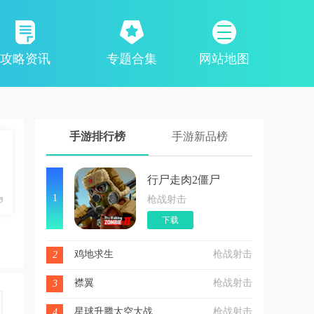
攻略资讯
专题合集
网站地图
手游排行榜
手游新品榜
行尸走肉2僵尸
1
枪战射击
下载
鸡地求生
枪战射击
2
襟翼
枪战射击
3
星球升腾太空大战
枪战射击
4