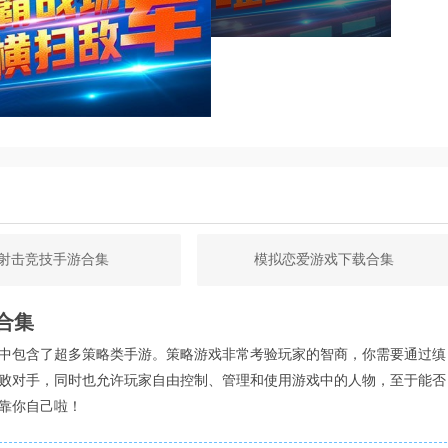
且富有科技感，为游戏增添了不少亮点。
称赞为刺激且充满变数，每一场战斗都让人热血沸腾。
家提供了丰富的战斗环境和战术选择。
满意，能够轻松邀请好友组队，共同享受游戏的乐趣。
击，操作相对简单易懂，但需要一定的技巧和策略。
，玩家可以根据自己的需求打造出独一无二的战斗机甲。
可以与其他玩家进行实时交流和合作。
射击竞技手游合集
模拟恋爱游戏下载合集
场等模式，让玩家能够与其他玩家展开激烈的竞技。
合集
导，帮助他们快速上手游戏。
中包含了超多策略类手游。策略游戏非常考验玩家的智商，你需要通过缜
败对手，同时也允许玩家自由控制、管理和使用游戏中的人物，至于能否
科技感和未来感。
靠你自己啦！
够感受到机甲的魅力。