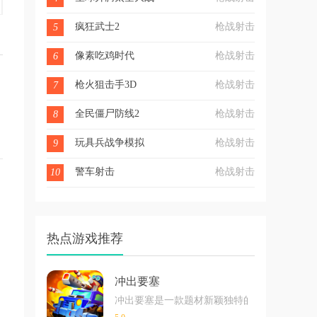
疯狂武士2
枪战射击
5
像素吃鸡时代
枪战射击
6
枪火狙击手3D
枪战射击
7
全民僵尸防线2
枪战射击
8
玩具兵战争模拟
枪战射击
9
警车射击
枪战射击
10
热点游戏推荐
冲出要塞
冲出要塞是一款题材新颖独特的射击游戏，玩