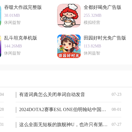
吞噬大作战完整版
全都好喝免广告版
刺激的生存挑战。
38.01MB
255.32MB
幻、战斗、策略等，使得游戏更加丰富多样。
休闲益智
模拟经营
和玩法，为玩家带来更多的惊喜和挑战。
乱斗坦克单机版
田园好时光免广告版
144.26MB
113.82MB
游戏。它以独特的机甲战斗和吃鸡玩法吸引了大量玩家，为玩家
休闲益智
休闲益智
战斗体验刺激、地图广阔多样，让玩家能够尽情享受战斗的乐
实时互动系统，让玩家能够轻松结交新朋友，共同享受游戏的乐
的游戏。
有道词典怎么关闭单词自动发音
04
07-23
2024DOTA2赛事ESL ONE伯明翰站中国区预选赛一览
28
08-01
这么全面无短板的旗舰神U，也许只有第三代骁龙8了 2023-11-0
31
07-27