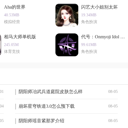
手游合集，快来下载看漂亮的小姐姐吧！
Aha的世界
闪艺大小姐别太坏
阱，以抵御敌人的进攻。同时，还需要不断升级炮台和陷阱，提
40.53MB
19.34MB
模拟经营
角色扮演
相马大师单机版
代号：Onmyoji Idol Proj
角色装备，提升角色的战斗力和属性。同时，还可以利用道具和
245.05M
99.61MB
体育竞技
角色扮演
，制定合理的战斗策略。包括选择合适的角色和装备、利用重力
阴阳师冶武兵道庭院皮肤怎么样
01
08-05
ss都有独特的技能和攻击方式。玩家需要灵活运用策略和技巧，才能成
崩坏星穹铁道3.0怎么预下载
04
08-05
游。游戏完美还原了猪猪侠系列动画的设定，同时加入了丰富多
阴阳师瑶音紧那罗介绍
05
08-05
画流畅，为玩家带来了极致的游戏体验。无论是猪猪侠的粉丝还