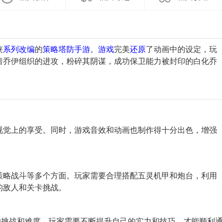
侠
系列
改编
的
策略
塔防
手游
。
游戏
完美
还原
了动画中的设定，玩
暗乔伊组织的进攻，粉碎其阴谋，成功保卫能力被封印的白化乔
视觉上的享受。同时，游戏音效和动画也制作得十分出色，增强
策略战斗等多个方面。玩家需要合理搭配五灵机甲和炮台，利用
的敌人和关卡挑战。
同的挑战和难度。玩家需要不断提升自己的实力和技巧，才能顺利