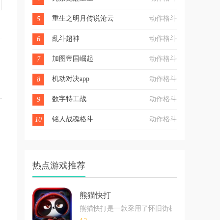
重生之明月传说沧云劫
动作格斗
5
乱斗超神
动作格斗
6
加图帝国崛起
动作格斗
7
机动对决app
动作格斗
8
数字特工战
动作格斗
9
铭人战魂格斗
动作格斗
10
热点游戏推荐
熊猫快打
熊猫快打是一款采用了怀旧街机风格的格斗玩
通