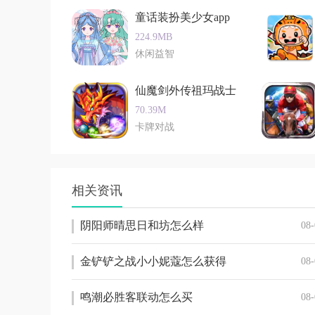
了美少女养成
1.
童话装扮美少女app
塔防建设：玩家需要在地图上合理布置炮台和陷
224.9MB
升防御能力。
休闲益智
2.
仙魔剑外传祖玛战士
角色养成：玩家可以通过收集和升级五灵机甲和
70.39M
技能增强角色的能力。
卡牌对战
3.
策略战斗：玩家需要根据敌人的特点和战斗需求
感应操控机甲、掌握机甲变身和合体技能等。
相关资讯
4.
阴阳师晴思日和坊怎么样
08-
boss战：游戏中设有多个boss关卡，每个bo
功击败boss并通关。
金铲铲之战小小妮蔻怎么获得
小编测评
08-
猪猪侠之机甲守卫是一款非常出色的策略塔防手
鸣潮必胜客联动怎么买
08-
样的游戏元素和玩法。画面精美、音效出色、动