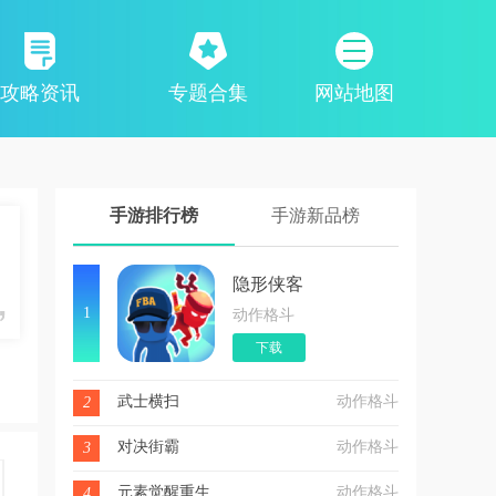
攻略资讯
专题合集
网站地图
手游排行榜
手游新品榜
隐形侠客
1
动作格斗
下载
武士横扫
动作格斗
2
对决街霸
动作格斗
3
元素觉醒重生
动作格斗
4