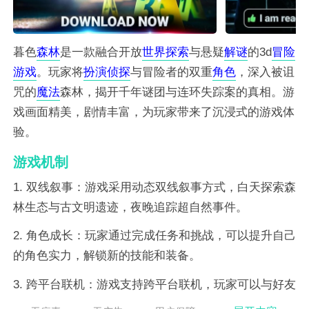
暮色
森林
是一款融合开放
世界
探索
与悬疑
解谜
的3d
冒险
游戏
。玩家将
扮演
侦探
与冒险者的双重
角色
，深入被诅
咒的
魔法
森林，揭开千年谜团与连环失踪案的真相。游
戏画面精美，剧情丰富，为玩家带来了沉浸式的游戏体
验。
游戏机制
1. 双线叙事：游戏采用动态双线叙事方式，白天探索森
林生态与古文明遗迹，夜晚追踪超自然事件。
2. 角色成长：玩家通过完成任务和挑战，可以提升自己
的角色实力，解锁新的技能和装备。
3. 跨平台联机：游戏支持跨平台联机，玩家可以与好友
一起组队冒险，共同挑战boss。