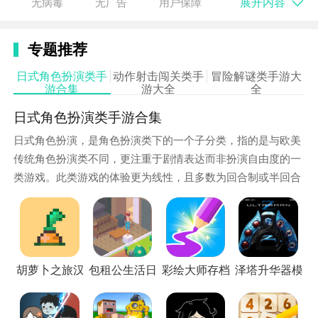
展开内容
无病毒
无广告
用户保障
4. ar实景交互：游戏融入ar技术，玩家可以通过手机摄
像头与现实世界进行互动，增强游戏趣味性。
专题推荐
日式角色扮演类手
动作射击闯关类手
冒险解谜类手游大
游合集
游大全
全
日式角色扮演类手游合集
日式角色扮演，是角色扮演类下的一个子分类，指的是与欧美
传统角色扮演类不同，更注重于剧情表达而非扮演自由度的一
类游戏。此类游戏的体验更为线性，且多数为回合制或半回合
制玩法，在亚洲乃至世界都有很多拥趸。小编这里就为大家整
理了一些日式角色扮演类的手游，以供大家下载游玩。
游戏玩法
胡萝卜之旅汉化版
包租公生活日记离线版
彩绘大师存档版
泽塔升华器模拟
1. 探索与解谜：玩家需要在森林中探索各种遗迹和场
景，收集线索，解开谜团，逐步推进剧情。