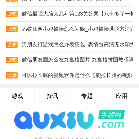
资讯
4. 注意资源管理：在游戏中，玩家需要注意管理自己的
微信最强大脑大乱斗第123关答案【八十多了一横
游戏
资源，如食物、弹药等，以确保在关键时刻有足够的储
资讯
备。
蚂蚁庄园小鸡被揍怎么闪躲_小鸡被揍逃脱方法介
游戏
资讯
游戏策略
男朋友打游戏怎么办表情包_表情包高清无水印大
游戏
1. 制定计划：在探索前，玩家需要制定详细的计划，明
资讯
确探索目标和路线，以提高探索效率。
微信朋友圈怎么发九宫格图片 九宫格拼图教程详
游戏
资讯
2. 团队协作：在多人模式下，玩家需要与队友保持良好
可以拉长腿的视频软件是什么【能拉长腿的视频软
游戏
的沟通，共同制定战斗策略，确保任务顺利完成。
资讯
3. 优先解决boss：boss是游戏中的难点，玩家需要优
游戏
资讯
专题
应用
先解决boss，以减轻后续探索的压力。
4. 收集隐藏要素：游戏中存在各种隐藏要素，如隐藏任
务、隐藏道具等，玩家需要仔细探索，收集这些要素以
提升游戏体验。