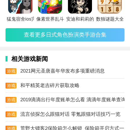
2. 战斗与冒险：游戏中存在各种怪物和boss，玩家需
要利用武器和技能进行战斗，保护自己免受伤害。
猛鬼宿舍ios完整版
像素世界乱斗付费版
安迪和莉莉的棺材移植版
数独谜题大全官
3. 合成与制作：玩家可以通过合成系统制作各种道具和
装备，提升自己的战斗能力。
查看更多日式角色扮演类手游合集
4. 社交与互动：游戏中有丰富的社交系统，玩家可以与
好友组队冒险，交换装备和道具。
相关游戏新闻
操作技巧
2021网元圣唐嘉年华发布多项重磅消息
游戏
1. 合理利用地形：在战斗中，玩家可以利用地形进行掩
资讯
护或发动突袭，提高战斗效率。
和平精英老吉碎片获取攻略
游戏
资讯
2. 精准射击：对于远程怪物，玩家需要保持冷静，精准
2019滴滴出行年度账单怎么看 滴滴年度账单查询
游戏
射击，避免浪费弹药。
资讯
流言侦探怎么跟猫对话 零氪跟猫对话技巧一览
游戏
3. 适时使用技能：玩家需要根据战斗情况适时使用技
资讯
能，以应对不同的敌人和场景。
荒野大镖客2保险箱怎么解锁_保险箱开启方式一览
游戏