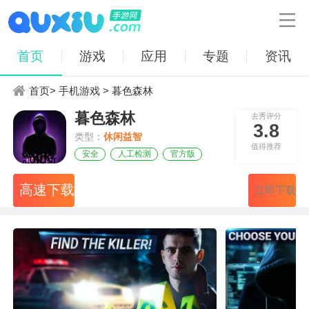

首页
游戏
应用
专题
资讯
首页
>
手机游戏
> 暮色森林
暮色森林
去秀评分
3.8
类型：
休闲益智
值得推荐
安全
人工检测
官方版
高速下载
立即下载