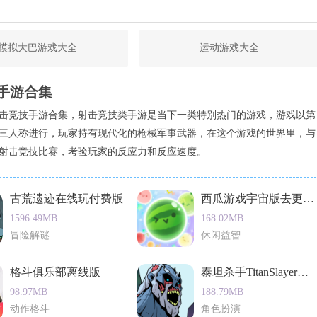
样化的赛道设计和丰富的赛车选择，为玩家带来了紧张刺激且极
模拟大巴游戏大全
运动游戏大全
手，还是喜爱轻松竞速的玩家，都能在游戏中找到乐趣。游戏的
的深度和趣味性，使得游戏整体表现出色。同时，游戏的画面表
手游合集
驶体验。总的来说，真正的急速赛车游戏是一款值得赛车竞速爱
击竞技手游合集，射击竞技类手游是当下一类特别热门的游戏，游戏以第
三人称进行，玩家持有现代化的枪械军事武器，在这个游戏的世界里，与
射击竞技比赛，考验玩家的反应力和反应速度。
古荒遗迹在线玩付费版
西瓜游戏宇宙版去更新版
1596.49MB
168.02MB
冒险解谜
休闲益智
格斗俱乐部离线版
泰坦杀手TitanSlayer高画质版
98.97MB
188.79MB
动作格斗
角色扮演