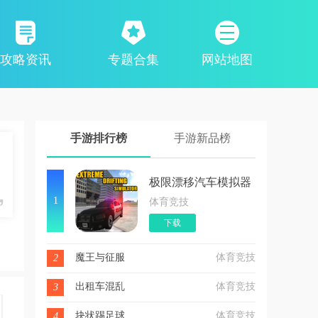
攻略资讯
专题合集
网站地图
手游排行榜
手游新品榜
极限漂移汽车模拟器
1
体育竞技
下载
魔王与征服
体育竞技
2
出租车混乱
体育竞技
3
块状踢足球
体育竞技
4