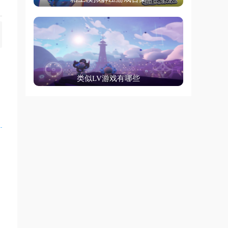
类似LV游戏有哪些