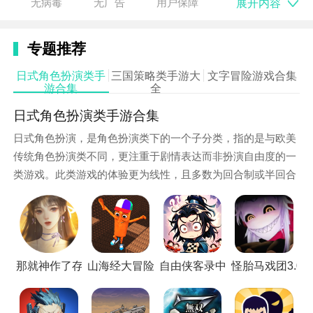
展开内容
无病毒
无广告
用户保障
故事
和技能，为游戏增添了丰富的剧情和多样性。
（注：由于azraelv2.0并非一个广为人知的具体游戏名
专题推荐
称，以下角色和游戏特色等内容将基于一般冒险战斗游
日式角色扮演类手
三国策略类手游大
文字冒险游戏合集
戏的设定进行虚构描述。）
游合集
全
日式角色扮演类手游合集
日式角色扮演，是角色扮演类下的一个子分类，指的是与欧美
传统角色扮演类不同，更注重于剧情表达而非扮演自由度的一
类游戏。此类游戏的体验更为线性，且多数为回合制或半回合
制玩法，在亚洲乃至世界都有很多拥趸。小编这里就为大家整
理了一些日式角色扮演类的手游，以供大家下载游玩。
那就神作了存档版
山海经大冒险国际版
自由侠客录中文版
怪胎马戏团3.0
游戏特色
1. 精美画面：游戏采用了高质量的3d画面，为玩家呈