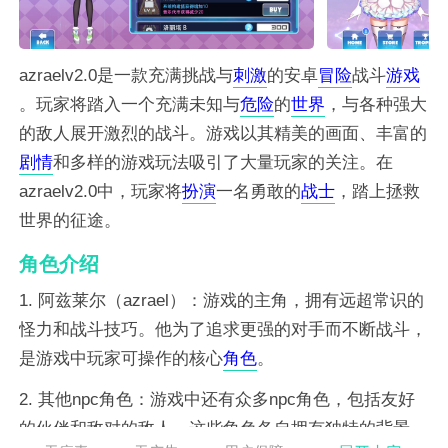
azraelv2.0是一款充满挑战与
刺激
的安卓
冒险
战斗
游戏
。玩家将踏入一个充满未知与
危险
的
世界
，与各种强大
的敌人展开激烈的战斗。游戏以其精美的画面、丰富的
剧情
和多样的游戏玩法吸引了大量玩家的关注。在
azraelv2.0中，玩家将
扮演
一名勇敢的
战士
，踏上拯救
世界的征途。
角色介绍
1. 阿兹莱尔（azrael）：游戏的主角，拥有远超常识的
怪力和战斗技巧。他为了追求更强的对手而不断战斗，
是游戏中玩家可操作的核心
角色
。
2. 其他npc角色：游戏中还有众多npc角色，包括友好
的伙伴和敌对的敌人。这些角色各自拥有独特的背景