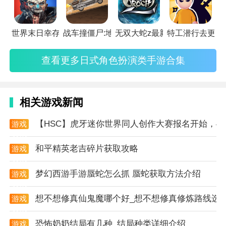
现了一个逼真的战斗世界。各种场景和角色设计都充满
了细节和质感。
世界末日幸存者僵尸战争最新版
战车撞僵尸:地牢官方版
无双大蛇z最新版
特工潜行去更新
2. 丰富剧情：游戏拥有引人入胜的剧情故事，玩家将随
着游戏的进展逐步揭开世界的真相和背后的阴谋。
查看更多日式角色扮演类手游合集
3. 多样玩法：游戏中包含了多种玩法模式，如主线任
务、支线任务、挑战关卡等，为玩家提供了丰富的游戏
相关游戏新闻
体验。
【HSC】虎牙迷你世界同人创作大赛报名开始，4
游戏
4. 角色成长：玩家可以通过战斗和任务获得经验值和资
资讯
源，用于提升角色的等级和技能，增强角色的战斗力。
和平精英老吉碎片获取攻略
游戏
资讯
5. 社交互动：游戏中还包含了社交功能，玩家可以与其
梦幻西游手游蜃蛇怎么抓 蜃蛇获取方法介绍
游戏
他玩家组队进行战斗，共同完成任务和挑战。
资讯
想不想修真仙鬼魔哪个好_想不想修真修炼路线选
操作技巧
游戏
资讯
1. 熟悉角色技能：玩家需要熟悉自己所扮演角色的技能
恐怖奶奶结局有几种_结局种类详细介绍
游戏