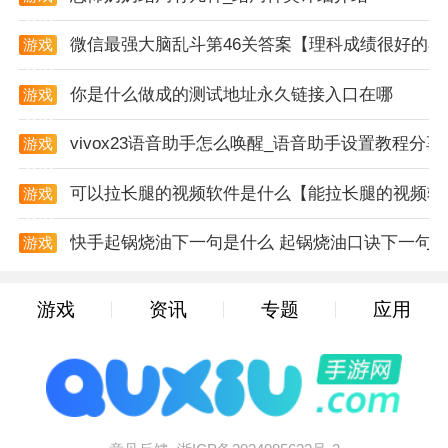
和特点，合理利用技能进行战斗。
资讯
微信最强大脑乱斗第46关答案【理科成绩很好的小
游戏
2. 掌握战斗节奏：在战斗中，玩家需要掌握节奏，合理
资讯
利用攻击和防御技巧，避免被敌人击败。
你是什么做成的测试地址永久链接入口在哪
游戏
资讯
3. 观察敌人特点：不同的敌人拥有不同的特点和攻击方
vivox23语音助手怎么唤醒_语音助手设置教程分享
游戏
式，玩家需要观察并适应敌人的攻击模式，制定相应的
资讯
战斗策略。
可以拉长腿的视频软件是什么【能拉长腿的视频软
游戏
资讯
4. 合理利用资源：游戏中的资源是有限的，玩家需要合
快手起锅烧油下一句是什么 起锅烧油口诀下一句
游戏
理利用资源来提升自己的角色和装备。
资讯
游戏攻略
游戏
资讯
专题
应用
1. 完成主线任务：主线任务是游戏中最重要的任务之
一，完成主线任务可以解锁新的区域和剧情，同时获得
大量的经验值和资源。
2. 参与支线任务：支线任务虽然奖励较少，但可以为玩